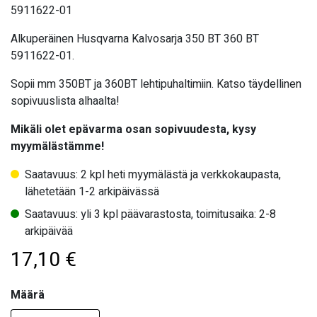
5911622-01
Alkuperäinen Husqvarna Kalvosarja 350 BT 360 BT
5911622-01.
Sopii mm 350BT ja 360BT lehtipuhaltimiin. Katso täydellinen
sopivuuslista alhaalta!
Mikäli olet epävarma osan sopivuudesta, kysy
myymälästämme!
Saatavuus: 2 kpl heti myymälästä ja verkkokaupasta,
lähetetään 1-2 arkipäivässä
Saatavuus: yli 3 kpl päävarastosta, toimitusaika: 2-8
arkipäivää
17,10
€
Määrä
Määrä