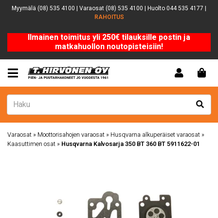
Myymälä (08) 535 4100 | Varaosat (08) 535 4100 | Huolto 044 535 4177 |
RAHOITUS
Ilmainen toimitus yli 250€ tilauksille postin ja
matkahuollon noutopisteisiin!
Varaosat
»
Moottorisahojen varaosat
»
Husqvarna alkuperäiset varaosat
»
Kaasuttimen osat
»
Husqvarna Kalvosarja 350 BT 360 BT 5911622-01