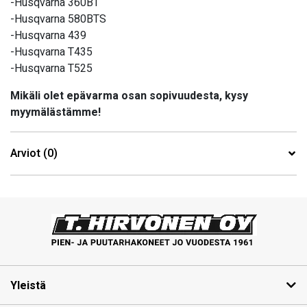
-Husqvarna 360BT
-Husqvarna 580BTS
-Husqvarna 439
-Husqvarna T435
-Husqvarna T525
Mikäli olet epävarma osan sopivuudesta, kysy
myymälästämme!
Arviot (0)
Yleistä