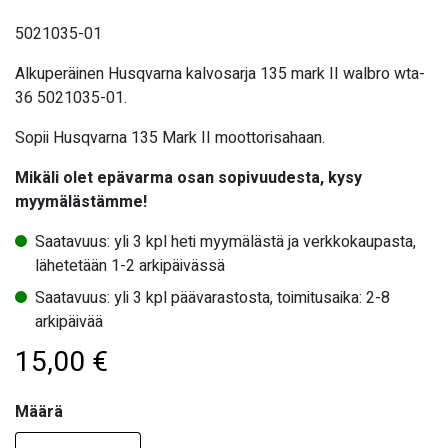
5021035-01
Alkuperäinen Husqvarna kalvosarja 135 mark II walbro wta-
36 5021035-01.
Sopii Husqvarna 135 Mark II moottorisahaan.
Mikäli olet epävarma osan sopivuudesta, kysy
myymälästämme!
Saatavuus: yli 3 kpl heti myymälästä ja verkkokaupasta,
lähetetään 1-2 arkipäivässä
Saatavuus: yli 3 kpl päävarastosta, toimitusaika: 2-8
arkipäivää
15,00
€
Määrä
Määrä