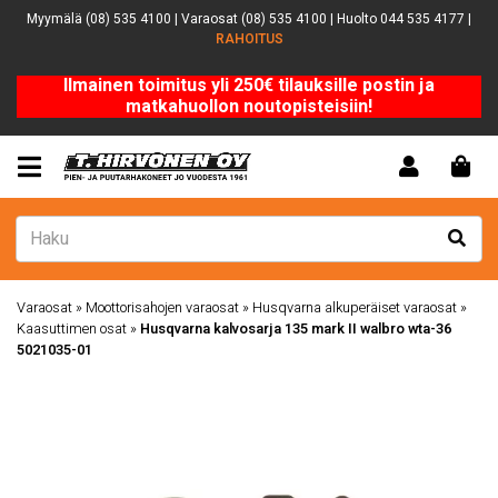
Myymälä (08) 535 4100 | Varaosat (08) 535 4100 | Huolto 044 535 4177 |
RAHOITUS
Ilmainen toimitus yli 250€ tilauksille postin ja
matkahuollon noutopisteisiin!
Varaosat
»
Moottorisahojen varaosat
»
Husqvarna alkuperäiset varaosat
»
Kaasuttimen osat
»
Husqvarna kalvosarja 135 mark II walbro wta-36
5021035-01