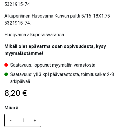
5321915-74
Alkuperäinen Husqvarna Kahvan pultti 5/16-18X1.75
5321915-74.
Husqvarna alkuperäisvaraosa.
Mikäli olet epävarma osan sopivuudesta, kysy
myymälästämme!
Saatavuus: loppunut myymälän varastosta
Saatavuus: yli 3 kpl päävarastosta, toimitusaika: 2-8
arkipäivää
8,20
€
Määrä
Määrä