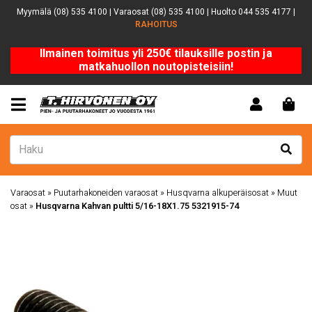
Myymälä (08) 535 4100 | Varaosat (08) 535 4100 | Huolto 044 535 4177 |
RAHOITUS
Ilmainen toimitus yli 250€ tilauksille postin ja
matkahuollon noutopisteisiin!
Varaosat
»
Puutarhakoneiden varaosat
»
Husqvarna alkuperäisosat
»
Muut
osat
»
Husqvarna Kahvan pultti 5/16-18X1.75 5321915-74