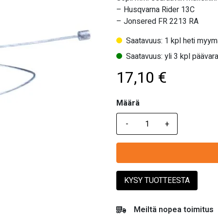
– Husqvarna Rider 13C
– Jonsered FR 2213 RA
Saatavuus: 1 kpl heti myym
Saatavuus: yli 3 kpl päävara
17,10
€
Määrä
Määrä
KYSY TUOTTEESTA
Meiltä nopea toimitus