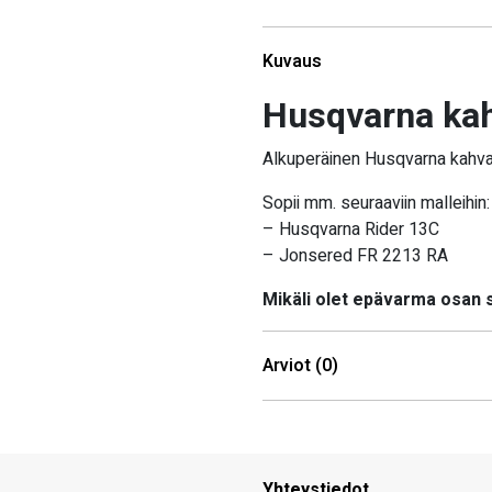
Kuvaus
Husqvarna kah
Alkuperäinen Husqvarna kahvall
Sopii mm. seuraaviin malleihin:
– Husqvarna Rider 13C
– Jonsered FR 2213 RA
Mikäli olet epävarma osan
Arviot (0)
Yhteystiedot