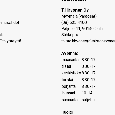
T.Hirvonen Oy
Myymälä (varaosat)
pimusehdot
(08) 535 4100
Paljetie 11
,
90140
Oulu
ste
Sähköposti:
Ota yhteyttä
taisto.hirvonen(a)taistohirvonen
Avoinna:
maanantai
8.30-17
tiistai
8.30-17
keskiviikko
8.30-17
torstai
8.30-17
perjantai
8.30-17
lauantai
10-14
sunnuntai
suljettu
Huolto