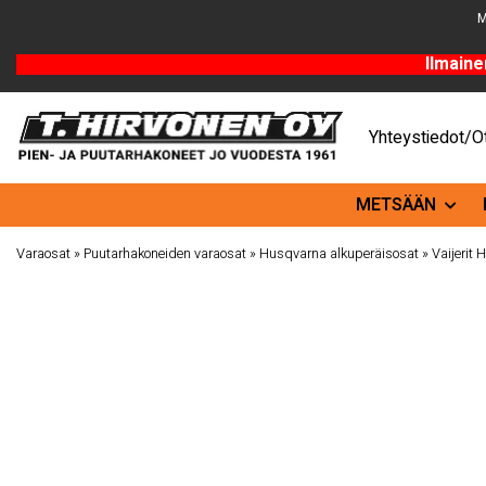
M
Ilmaine
Yhteystiedot/Ot
METSÄÄN
Varaosat
»
Puutarhakoneiden varaosat
»
Husqvarna alkuperäisosat
»
Vaijerit