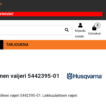
US
teisiin!
0
Kirjaudu
Ostoskori
sisään
TARJOUKSIA
nen vaijeri 5442395-01
inen vaijeri 5442395-01. Leikkuulaitteen vaijeri.