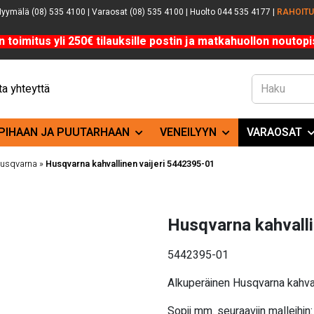
yymälä (08) 535 4100 | Varaosat (08) 535 4100 | Huolto 044 535 4177 |
RAHOIT
n toimitus yli 250€ tilauksille postin ja matkahuollon noutopis
a yhteyttä
PIHAAN JA PUUTARHAAN
VENEILYYN
VARAOSAT
 Husqvarna
»
Husqvarna kahvallinen vaijeri 5442395-01
Husqvarna kahvalli
5442395-01
Alkuperäinen Husqvarna kahvall
Sopii mm. seuraaviin malleihin: