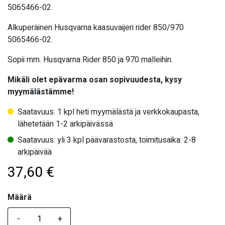
5065466-02
Alkuperäinen Husqvarna kaasuvaijeri rider 850/970
5065466-02.
Sopii mm. Husqvarna Rider 850 ja 970 malleihin.
Mikäli olet epävarma osan sopivuudesta, kysy
myymälästämme!
Saatavuus: 1 kpl heti myymälästä ja verkkokaupasta,
lähetetään 1-2 arkipäivässä
Saatavuus: yli 3 kpl päävarastosta, toimitusaika: 2-8
arkipäivää
37,60
€
Määrä
Määrä