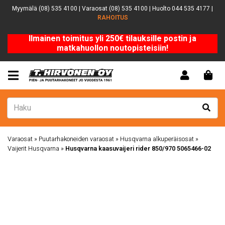
Myymälä (08) 535 4100 | Varaosat (08) 535 4100 | Huolto 044 535 4177 |
RAHOITUS
Ilmainen toimitus yli 250€ tilauksille postin ja
matkahuollon noutopisteisiin!
Varaosat
»
Puutarhakoneiden varaosat
»
Husqvarna alkuperäisosat
»
Vaijerit Husqvarna
»
Husqvarna kaasuvaijeri rider 850/970 5065466-02