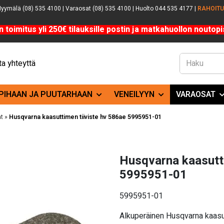
yymälä (08) 535 4100 | Varaosat (08) 535 4100 | Huolto 044 535 4177 |
RAHOIT
n toimitus yli 250€ tilauksille postin ja matkahuollon noutopis
a yhteyttä
PIHAAN JA PUUTARHAAN
VENEILYYN
VARAOSAT
t
»
Husqvarna kaasuttimen tiiviste hv 586ae 5995951-01
Husqvarna kaasutti
5995951-01
5995951-01
Alkuperäinen Husqvarna kaasu