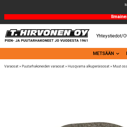
M
Ilmaine
Yhteystiedot/Ot
METSÄÄN
Varaosat
»
Puutarhakoneiden varaosat
»
Husqvarna alkuperäisosat
»
Muut osa