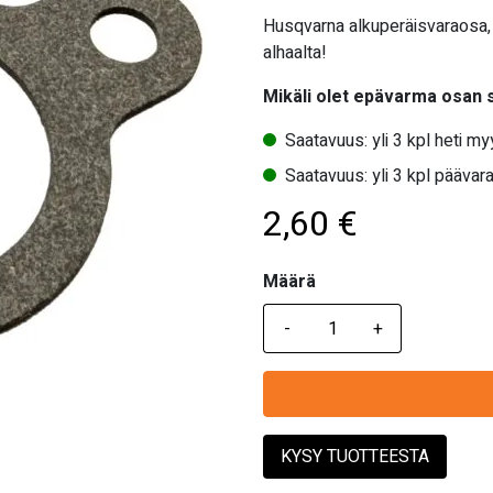
Husqvarna alkuperäisvaraosa,
alhaalta!
Mikäli olet epävarma osan
Saatavuus: yli 3 kpl heti m
Saatavuus: yli 3 kpl päävara
2,60
€
Määrä
Määrä
KYSY TUOTTEESTA