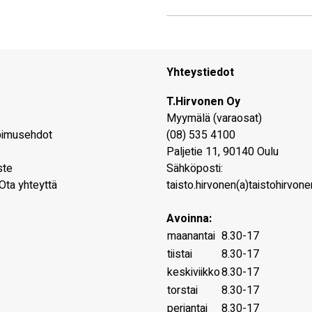
Yhteystiedot
T.Hirvonen Oy
Myymälä (varaosat)
pimusehdot
(08) 535 4100
Paljetie 11
,
90140
Oulu
ste
Sähköposti:
Ota yhteyttä
taisto.hirvonen(a)taistohirvonen
Avoinna:
maanantai
8.30-17
tiistai
8.30-17
keskiviikko
8.30-17
torstai
8.30-17
perjantai
8.30-17