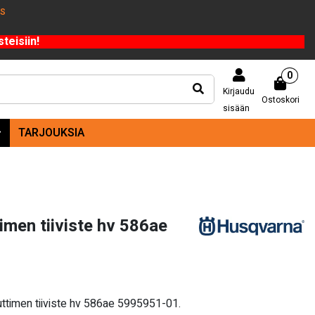
US
teisiin!
0
Kirjaudu
Ostoskori
sisään
TARJOUKSIA
men tiiviste hv 586ae
ttimen tiiviste hv 586ae 5995951-01.