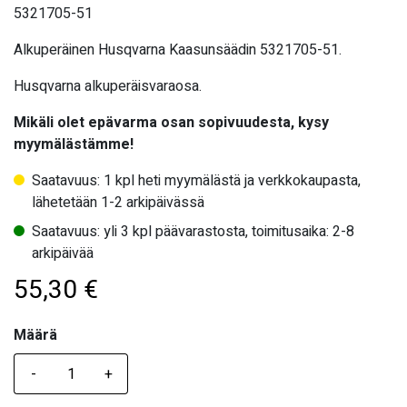
5321705-51
Alkuperäinen Husqvarna Kaasunsäädin 5321705-51.
Husqvarna alkuperäisvaraosa.
Mikäli olet epävarma osan sopivuudesta, kysy
myymälästämme!
Saatavuus: 1 kpl heti myymälästä ja verkkokaupasta,
lähetetään 1-2 arkipäivässä
Saatavuus: yli 3 kpl päävarastosta, toimitusaika: 2-8
arkipäivää
55,30
€
Määrä
Määrä