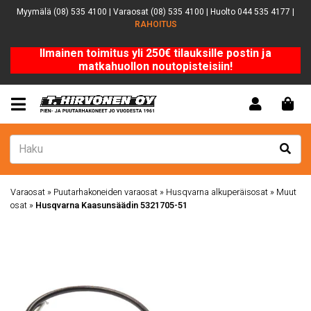
Myymälä (08) 535 4100 | Varaosat (08) 535 4100 | Huolto 044 535 4177 |
RAHOITUS
Ilmainen toimitus yli 250€ tilauksille postin ja
matkahuollon noutopisteisiin!
Varaosat
»
Puutarhakoneiden varaosat
»
Husqvarna alkuperäisosat
»
Muut
osat
»
Husqvarna Kaasunsäädin 5321705-51