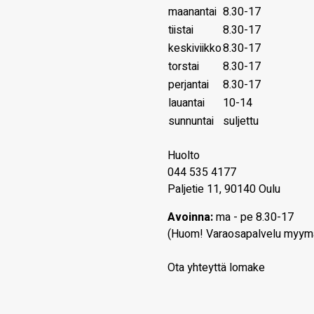
maanantai
8.30-17
tiistai
8.30-17
keskiviikko
8.30-17
torstai
8.30-17
perjantai
8.30-17
lauantai
10-14
sunnuntai
suljettu
Huolto
044 535 4177
Paljetie 11, 90140 Oulu
Avoinna:
ma - pe 8.30-17
(Huom! Varaosapalvelu myym
Ota yhteyttä lomake