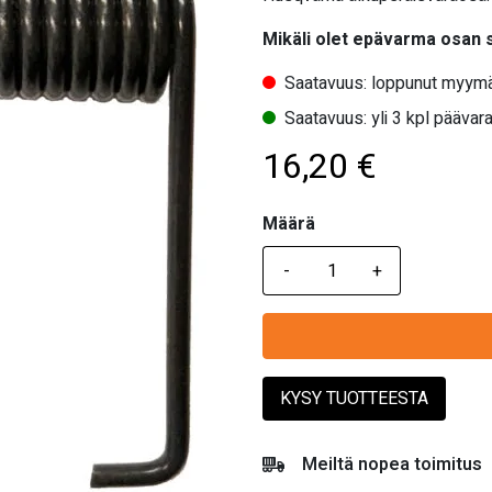
Mikäli olet epävarma osan
Saatavuus: loppunut myymä
Saatavuus: yli 3 kpl päävara
16,20
€
Määrä
Määrä
KYSY TUOTTEESTA
Meiltä nopea toimitus