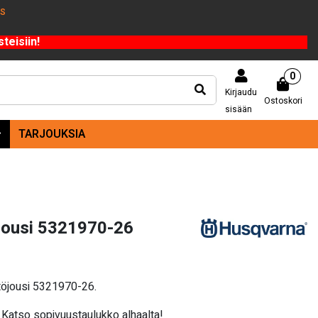
US
teisiin!
0
Kirjaudu
Ostoskori
sisään
TARJOUKSIA
jousi 5321970-26
töjousi 5321970-26.
Katso sopivuustaulukko alhaalta!