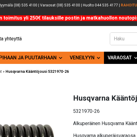
yymälä (08) 535 4100 | Varaosat (08) 535 4100 | Huolto 044 535 4177 |
RAHOIT
n toimitus yli 250€ tilauksille postin ja matkahuollon noutopis
a yhteyttä
PIHAAN JA PUUTARHAAN
VENEILYYN
VARAOSAT
t
»
Husqvarna Kääntöjousi 5321970-26
Husqvarna Kääntö
5321970-26
Alkuperäinen Husqvarna Kään
Husqvarna alkuperäisvaraosa. 