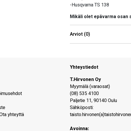
-Husqvarna TS 138
Mikäli olet epävarma osan
Arviot (0)
Yhteystiedot
T.Hirvonen Oy
Myymälä (varaosat)
pimusehdot
(08) 535 4100
Paljetie 11
,
90140
Oulu
ste
Sähköposti:
Ota yhteyttä
taisto.hirvonen(a)taistohirvonen
Avoinna: