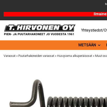
M
Ilmaine
Yhteystiedot/Ot
METSÄÄN
Varaosat
»
Puutarhakoneiden varaosat
»
Husqvarna alkuperäisosat
»
Muut osa