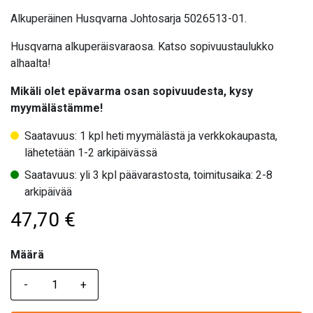
Alkuperäinen Husqvarna Johtosarja 5026513-01.
Husqvarna alkuperäisvaraosa. Katso sopivuustaulukko
alhaalta!
Mikäli olet epävarma osan sopivuudesta, kysy
myymälästämme!
Saatavuus: 1 kpl heti myymälästä ja verkkokaupasta,
lähetetään 1-2 arkipäivässä
Saatavuus: yli 3 kpl päävarastosta, toimitusaika: 2-8
arkipäivää
47,70
€
Määrä
Määrä