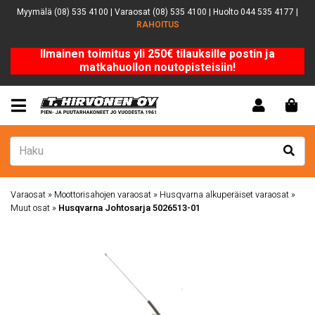
Myymälä (08) 535 4100 | Varaosat (08) 535 4100 | Huolto 044 535 4177 |
RAHOITUS
Ilmainen toimitus yli 250€ tilauksille postin ja
matkahuollon noutopisteisiin!
Varaosat
»
Moottorisahojen varaosat
»
Husqvarna alkuperäiset varaosat
»
Muut osat
»
Husqvarna Johtosarja 5026513-01