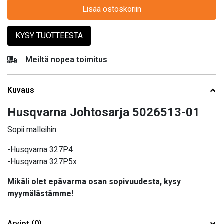
Lisää ostoskoriin
KYSY TUOTTEESTA
Meiltä nopea toimitus
Kuvaus
Husqvarna Johtosarja 5026513-01
Sopii malleihin:
-Husqvarna 327P4
-Husqvarna 327P5x
Mikäli olet epävarma osan sopivuudesta, kysy
myymälästämme!