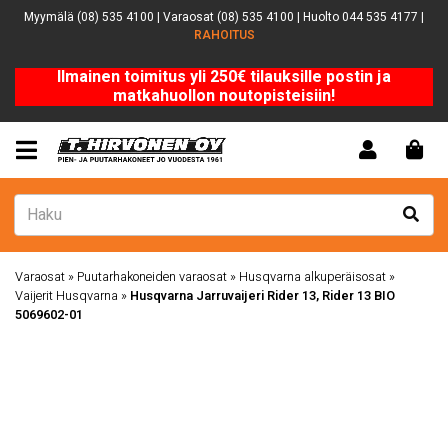
Myymälä (08) 535 4100 | Varaosat (08) 535 4100 | Huolto 044 535 4177 |
RAHOITUS
Ilmainen toimitus yli 250€ tilauksille postin ja
matkahuollon noutopisteisiin!
Varaosat
»
Puutarhakoneiden varaosat
»
Husqvarna alkuperäisosat
»
Vaijerit Husqvarna
»
Husqvarna Jarruvaijeri Rider 13, Rider 13 BIO
5069602-01