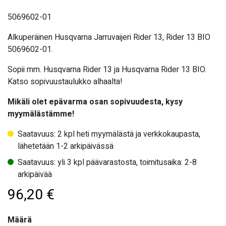
5069602-01
Alkuperäinen Husqvarna Jarruvaijeri Rider 13, Rider 13 BIO
5069602-01.
Sopii mm. Husqvarna Rider 13 ja Husqvarna Rider 13 BIO.
Katso sopivuustaulukko alhaalta!
Mikäli olet epävarma osan sopivuudesta, kysy
myymälästämme!
Saatavuus: 2 kpl heti myymälästä ja verkkokaupasta,
lähetetään 1-2 arkipäivässä
Saatavuus: yli 3 kpl päävarastosta, toimitusaika: 2-8
arkipäivää
96,20
€
Määrä
Määrä