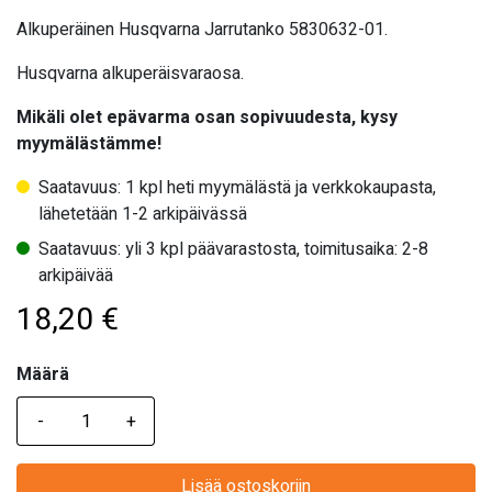
Alkuperäinen Husqvarna Jarrutanko 5830632-01.
Husqvarna alkuperäisvaraosa.
Mikäli olet epävarma osan sopivuudesta, kysy
myymälästämme!
Saatavuus: 1 kpl heti myymälästä ja verkkokaupasta,
lähetetään 1-2 arkipäivässä
Saatavuus: yli 3 kpl päävarastosta, toimitusaika: 2-8
arkipäivää
18,20
€
Määrä
Määrä
Lisää ostoskoriin