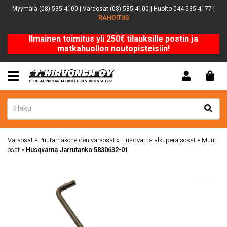
Myymälä (08) 535 4100 | Varaosat (08) 535 4100 | Huolto 044 535 4177 |
RAHOITUS
Ilmainen toimitus yli 250€ tilauksille postin ja
matkahuollon noutopisteisiin!
Varaosat
»
Puutarhakoneiden varaosat
»
Husqvarna alkuperäisosat
»
Muut
osat
»
Husqvarna Jarrutanko 5830632-01