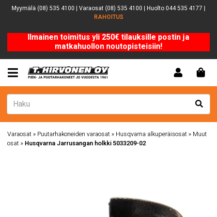
Myymälä (08) 535 4100 | Varaosat (08) 535 4100 | Huolto 044 535 4177 |
RAHOITUS
Ilmainen toimitus yli 250€ tilauksille postin ja
matkahuollon noutopisteisiin!
Varaosat
»
Puutarhakoneiden varaosat
»
Husqvarna alkuperäisosat
»
Muut
osat
»
Husqvarna Jarrusangan holkki 5033209-02