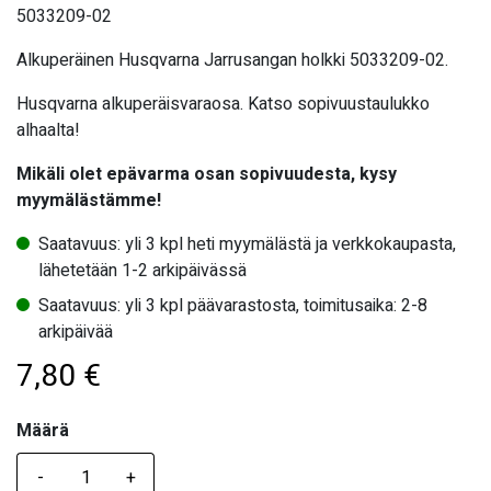
5033209-02
Alkuperäinen Husqvarna Jarrusangan holkki 5033209-02.
Husqvarna alkuperäisvaraosa. Katso sopivuustaulukko
alhaalta!
Mikäli olet epävarma osan sopivuudesta, kysy
myymälästämme!
Saatavuus: yli 3 kpl heti myymälästä ja verkkokaupasta,
lähetetään 1-2 arkipäivässä
Saatavuus: yli 3 kpl päävarastosta, toimitusaika: 2-8
arkipäivää
7,80
€
Määrä
Määrä