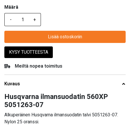
Määrä
Määrä
Lisää ostoskoriin
KYSY TUOTTEESTA
Meiltä nopea toimitus
Kuvaus
Husqvarna ilmansuodatin 560XP
5051263-07
Alkuperäinen Husqvarna ilmansuodatin talvi 5051263-07.
Nylon 25 oranssi.