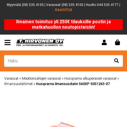
Myymälä (08) 535 4100 | Varaosat (08) 535 4100 | Huolto 044 535 4177 |
RAHOITUS
Ilmainen toimitus yli 250€ tilauksille postin ja
matkahuollon noutopisteisiin!
Varaosat
»
Moottorisahojen varaosat
»
Husqvarna alkuperäiset varaosat
»
Ilmansuodattimet
»
Husqvarna ilmansuodatin 560XP 5051263-07