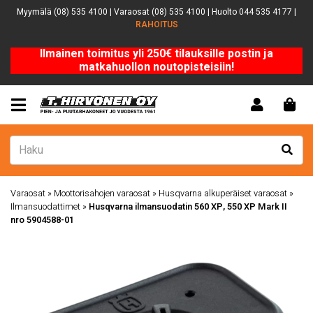
Myymälä (08) 535 4100 | Varaosat (08) 535 4100 | Huolto 044 535 4177 |
RAHOITUS
Ilmainen toimitus yli 250€ tilauksille postin ja
matkahuollon noutopisteisiin!
Varaosat
»
Moottorisahojen varaosat
»
Husqvarna alkuperäiset varaosat
»
Ilmansuodattimet
»
Husqvarna ilmansuodatin 560 XP, 550 XP Mark II
nro 5904588-01