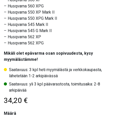
– Husqvarna 560 XPG
– Husqvarna 550 XP Mark II
– Husqvarna 550 XPG Mark II
– Husqvarna 545 Mark II
– Husqvarna 545 G Mark II
– Husqvarna 562 XP
– Husqvarna 562 XPG
Mikäli olet epävarma osan sopivuudesta, kysy
myymälästämme!
Saatavuus: 3 kpl heti myymälästä ja verkkokaupasta,
lähetetään 1-2 arkipäivässä
Saatavuus: yli 3 kpl päävarastosta, toimitusaika: 2-8
arkipäivää
34,20
€
Määrä
Määrä