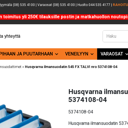
yymälä (08) 535 4100 | Varaosat (08) 535 4100 | Huolto 044 535 4177 |
RAHOIT
n toimitus yli 250€ tilauksille postin ja matkahuollon noutopis
a yhteyttä
PIHAAN JA PUUTARHAAN
VENEILYYN
VARAOSAT
nsuodattimet
»
Husqvarna ilmansuodatin 545 FX TALVI nro 5374108-04
Husqvarna ilmansu
5374108-04
5374108-04
Husqvarna ilmansuodatin 53