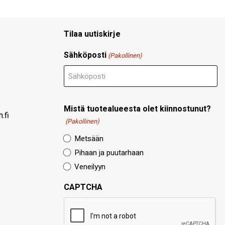
Tilaa uutiskirje
Sähköposti
(Pakollinen)
Mistä tuotealueesta olet kiinnostunut?
.fi
(Pakollinen)
Metsään
Pihaan ja puutarhaan
Veneilyyn
CAPTCHA