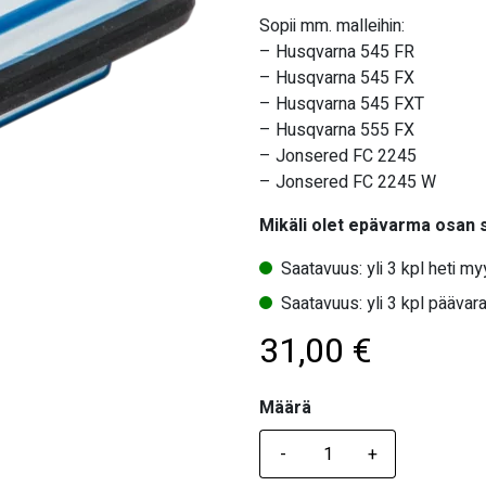
Sopii mm. malleihin:
– Husqvarna 545 FR
– Husqvarna 545 FX
– Husqvarna 545 FXT
– Husqvarna 555 FX
– Jonsered FC 2245
– Jonsered FC 2245 W
Mikäli olet epävarma osan
Saatavuus: yli 3 kpl heti m
Saatavuus: yli 3 kpl päävara
31,00
€
Määrä
Määrä