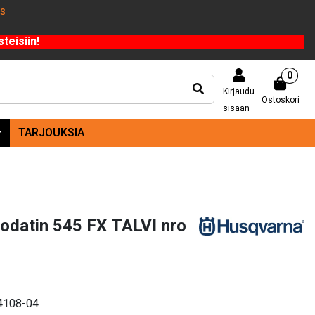
US
teisiin!
0
Kirjaudu
Ostoskori
sisään
TARJOUKSIA
odatin 545 FX TALVI nro
74108-04