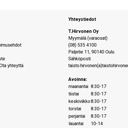
Yhteystiedot
T.Hirvonen Oy
Myymälä (varaosat)
pimusehdot
(08) 535 4100
Paljetie 11
,
90140
Oulu
ste
Sähköposti:
Ota yhteyttä
taisto.hirvonen(a)taistohirvonen
Avoinna:
maanantai
8.30-17
tiistai
8.30-17
keskiviikko
8.30-17
torstai
8.30-17
perjantai
8.30-17
lauantai
10-14