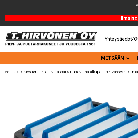
M
Ilmaine
Yhteystiedot/Ot
METSÄÄN
Varaosat
»
Moottorisahojen varaosat
»
Husqvarna alkuperäiset varaosat
»
Ilma