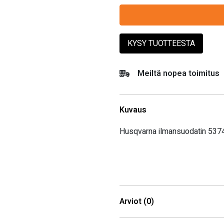
KYSY TUOTTEESTA
Meiltä nopea toimitus
Kuvaus
Husqvarna ilmansuodatin 53
Arviot (0)