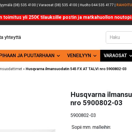
yymälä (08) 535 4100 | Varaosat (08) 535 4100 | Huolto 044 535 4177 |
RAHOIT
n toimitus yli 250€ tilauksille postin ja matkahuollon noutopis
a yhteyttä
PIHAAN JA PUUTARHAAN
VENEILYYN
VARAOSAT
nsuodattimet
»
Husqvarna ilmansuodatin 545 FX AT TALVI nro 5900802-03
Husqvarna ilmansu
nro 5900802-03
5900802-03
Sopii mm. malleihin: