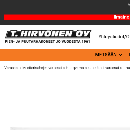
M
Ilmaine
Yhteystiedot/Ot
METSÄÄN
Varaosat
»
Moottorisahojen varaosat
»
Husqvarna alkuperäiset varaosat
»
Ilma