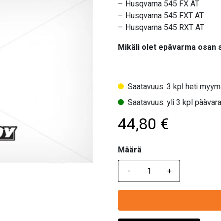
– Husqvarna 545 FX AT
– Husqvarna 545 FXT AT
– Husqvarna 545 RXT AT
Mikäli olet epävarma osan
Saatavuus: 3 kpl heti myym
Saatavuus: yli 3 kpl päävara
44,80
€
Määrä
Määrä