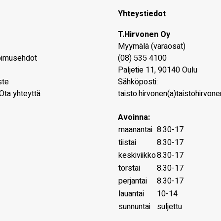
Yhteystiedot
T.Hirvonen Oy
Myymälä (varaosat)
pimusehdot
(08) 535 4100
Paljetie 11
,
90140
Oulu
ste
Sähköposti:
Ota yhteyttä
taisto.hirvonen(a)taistohirvonen
Avoinna:
maanantai
8.30-17
tiistai
8.30-17
keskiviikko
8.30-17
torstai
8.30-17
perjantai
8.30-17
lauantai
10-14
sunnuntai
suljettu