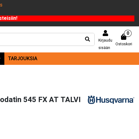
US
teisiin!
0
Kirjaudu
Ostoskori
sisään
TARJOUKSIA
odatin 545 FX AT TALVI