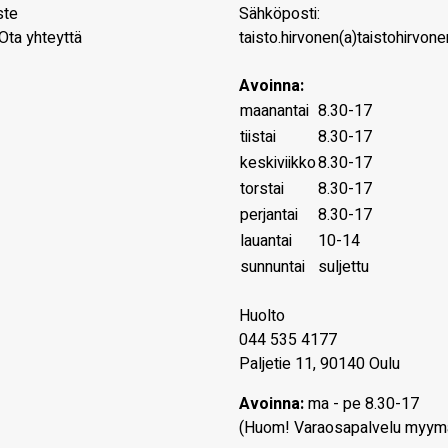
ste
Sähköposti:
Ota yhteyttä
taisto.hirvonen(a)taistohirvonen
Avoinna:
maanantai
8.30-17
tiistai
8.30-17
keskiviikko
8.30-17
torstai
8.30-17
perjantai
8.30-17
lauantai
10-14
sunnuntai
suljettu
Huolto
044 535 4177
Paljetie 11, 90140 Oulu
Avoinna:
ma - pe 8.30-17
(Huom! Varaosapalvelu myym