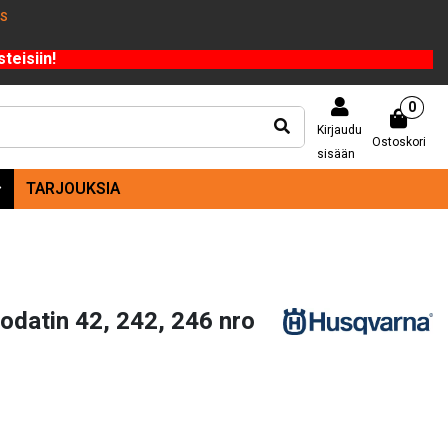
US
teisiin!
0
Kirjaudu
Ostoskori
sisään
TARJOUKSIA
datin 42, 242, 246 nro