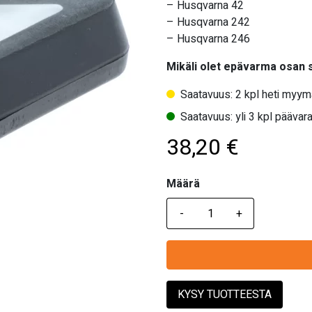
– Husqvarna 42
– Husqvarna 242
– Husqvarna 246
Mikäli olet epävarma osan
Saatavuus: 2 kpl heti myym
Saatavuus: yli 3 kpl päävara
38,20
€
Määrä
Määrä
KYSY TUOTTEESTA