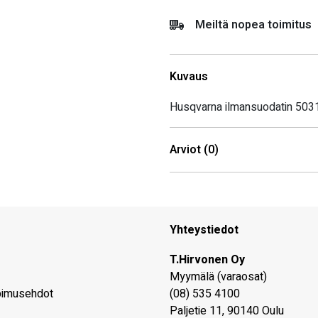
Meiltä nopea toimitus
Kuvaus
Husqvarna ilmansuodatin 50
Arviot (0)
Yhteystiedot
T.Hirvonen Oy
Myymälä (varaosat)
pimusehdot
(08) 535 4100
Paljetie 11
,
90140
Oulu