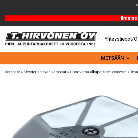
M
Ilmaine
Yhteystiedot/Ot
METSÄÄN
Varaosat
»
Moottorisahojen varaosat
»
Husqvarna alkuperäiset varaosat
»
Ilma