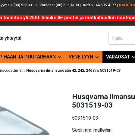
yymälä (08) 535 4100 | Varaosat (08) 535 4100 | Huolto 044 535 4177 |
RAHOIT
n toimitus yli 250€ tilauksille postin ja matkahuollon noutopis
a yhteyttä
PIHAAN JA PUUTARHAAN
VENEILYYN
VARAOSAT
nsuodattimet
»
Husqvarna ilmansuodatin 42, 242, 246 nro 5031519-03
Husqvarna ilmansuo
5031519-03
5031519-03
Sopii mm. malleihin: