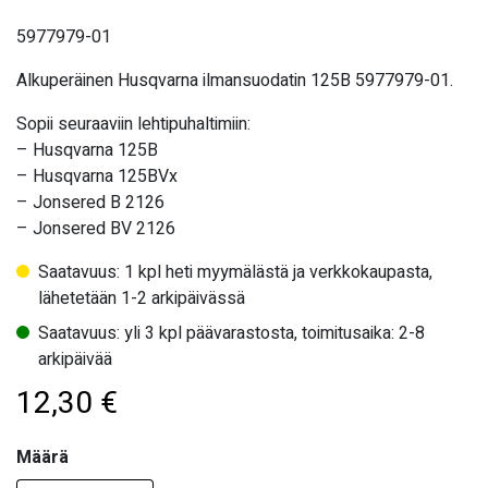
5977979-01
Alkuperäinen Husqvarna ilmansuodatin 125B 5977979-01.
Sopii seuraaviin lehtipuhaltimiin:
– Husqvarna 125B
– Husqvarna 125BVx
– Jonsered B 2126
– Jonsered BV 2126
Saatavuus: 1 kpl heti myymälästä ja verkkokaupasta,
lähetetään 1-2 arkipäivässä
Saatavuus: yli 3 kpl päävarastosta, toimitusaika: 2-8
arkipäivää
12,30
€
Määrä
Määrä