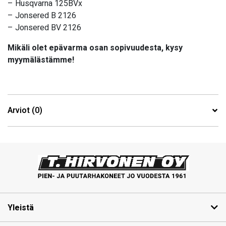
– Husqvarna 125BVx
– Jonsered B 2126
– Jonsered BV 2126
Mikäli olet epävarma osan sopivuudesta, kysy
myymälästämme!
Arviot (0)
Yleistä