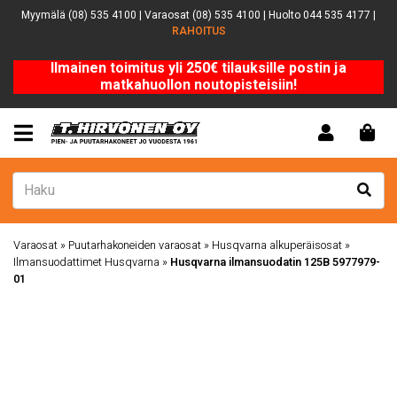
Myymälä (08) 535 4100 | Varaosat (08) 535 4100 | Huolto 044 535 4177 |
RAHOITUS
Ilmainen toimitus yli 250€ tilauksille postin ja
matkahuollon noutopisteisiin!
Varaosat
»
Puutarhakoneiden varaosat
»
Husqvarna alkuperäisosat
»
Ilmansuodattimet Husqvarna
»
Husqvarna ilmansuodatin 125B 5977979-
01