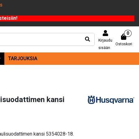
US
teisiin!
0
Kirjaudu
Ostoskori
sisään
TARJOUKSIA
isuodattimen kansi
ulisuodattimen kansi 5354028-18.