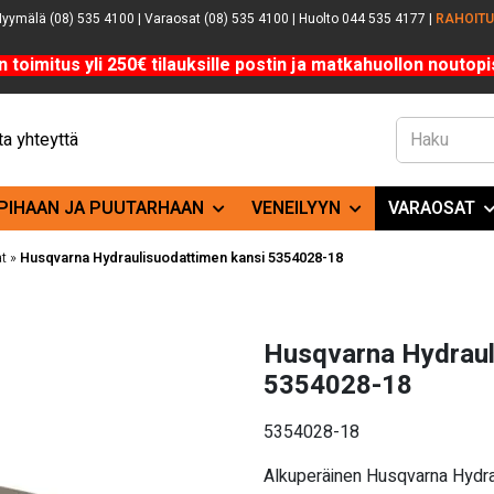
yymälä (08) 535 4100 | Varaosat (08) 535 4100 | Huolto 044 535 4177 |
RAHOIT
n toimitus yli 250€ tilauksille postin ja matkahuollon noutopis
a yhteyttä
PIHAAN JA PUUTARHAAN
VENEILYYN
VARAOSAT
t
»
Husqvarna Hydraulisuodattimen kansi 5354028-18
Husqvarna Hydraul
5354028-18
5354028-18
Alkuperäinen Husqvarna Hydra