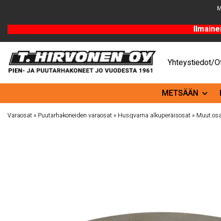
M
Ilmaine
Yhteystiedot/Ot
METSÄÄN
Varaosat
»
Puutarhakoneiden varaosat
»
Husqvarna alkuperäisosat
»
Muut osa