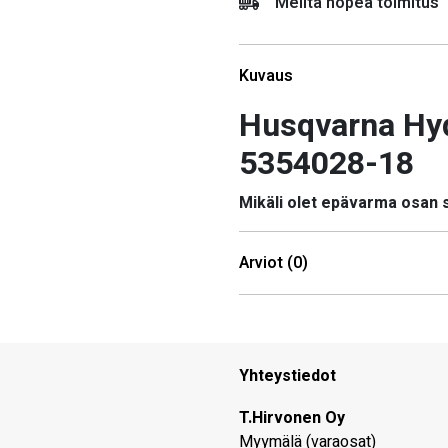
Meiltä nopea toimitus
Kuvaus
Husqvarna Hyd
5354028-18
Mikäli olet epävarma osan
Arviot (0)
Yhteystiedot
T.Hirvonen Oy
Myymälä (varaosat)