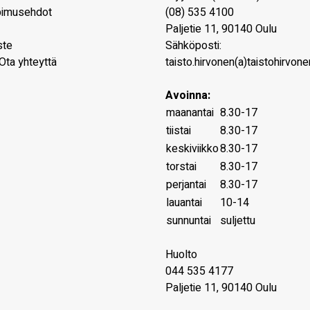
pimusehdot
(08) 535 4100
Paljetie 11
,
90140
Oulu
ste
Sähköposti:
Ota yhteyttä
taisto.hirvonen(a)taistohirvonen
Avoinna:
maanantai
8.30-17
tiistai
8.30-17
keskiviikko
8.30-17
torstai
8.30-17
perjantai
8.30-17
lauantai
10-14
sunnuntai
suljettu
Huolto
044 535 4177
Paljetie 11, 90140 Oulu