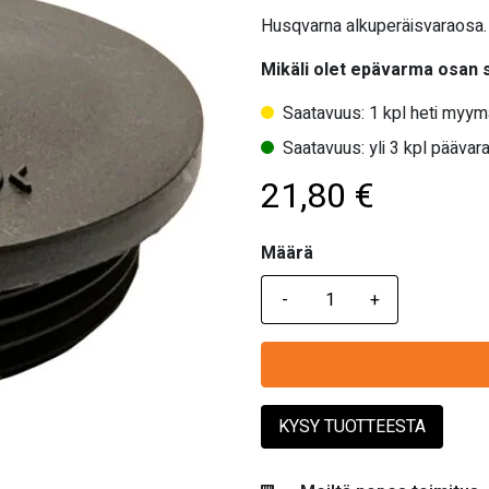
Husqvarna alkuperäisvaraosa.
Mikäli olet epävarma osan
Saatavuus: 1 kpl heti myym
Saatavuus: yli 3 kpl päävara
21,80
€
Määrä
Määrä
KYSY TUOTTEESTA