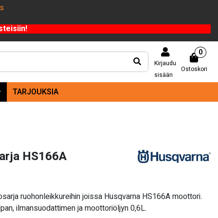
US
teisiin!
0
Kirjaudu
Ostoskori
sisään
TARJOUKSIA
sarja HS166A
sarja ruohonleikkureihin joissa Husqvarna HS166A moottori.
lpan, ilmansuodattimen ja moottoriöljyn 0,6L.