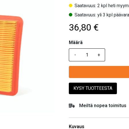
Saatavuus: 2 kpl heti myym
Saatavuus: yli 3 kpl päävara
36,80
€
Määrä
Määrä
KYSY TUOTTEESTA
Meiltä nopea toimitus
Kuvaus