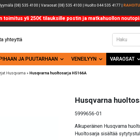
yymälä (08) 535 4100 | Varaosat (08) 535 4100 | Huolto 044 535 4177 |
RAHOIT
n toimitus yli 250€ tilauksille postin ja matkahuollon noutopis
a yhteyttä
PIHAAN JA PUUTARHAAN
VENEILYYN
VARAOSAT
rjat Husqvarna
»
Husqvarna huoltosarja HS166A
Husqvarna huolto
5999656-01
Alkuperäinen Husqvarna huolto
Huoltosarja sisältää
sytytystu