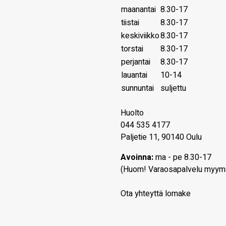
maanantai
8.30-17
tiistai
8.30-17
keskiviikko
8.30-17
torstai
8.30-17
perjantai
8.30-17
lauantai
10-14
sunnuntai
suljettu
Huolto
044 535 4177
Paljetie 11, 90140 Oulu
Avoinna:
ma - pe 8.30-17
(Huom! Varaosapalvelu myym
Ota yhteyttä lomake