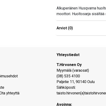
Alkuperäinen Husqvarna huolt
moottori. Huoltosarja sisältää
Arviot (0)
Yhteystiedot
T.Hirvonen Oy
Myymälä (varaosat)
pimusehdot
(08) 535 4100
Paljetie 11
,
90140
Oulu
ste
Sähköposti:
Ota yhteyttä
taisto.hirvonen(a)taistohirvonen
Avoinna: