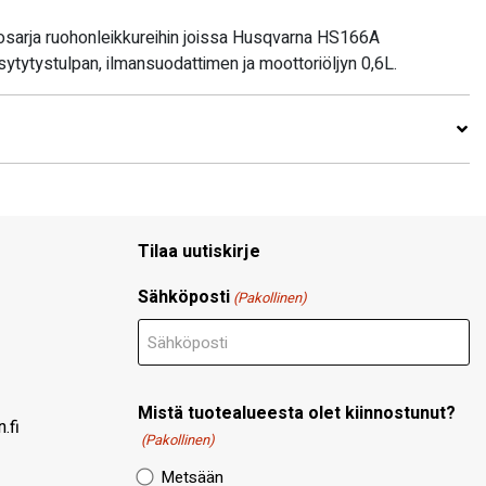
osarja ruohonleikkureihin joissa Husqvarna HS166A
sytytystulpan, ilmansuodattimen ja moottoriöljyn 0,6L.
Tilaa uutiskirje
Sähköposti
(Pakollinen)
Mistä tuotealueesta olet kiinnostunut?
.fi
(Pakollinen)
Metsään