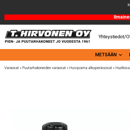
M
Ilmaine
Yhteystiedot/Ot
METSÄÄN
Varaosat
»
Puutarhakoneiden varaosat
»
Husqvarna alkuperäisosat
»
Huoltosa