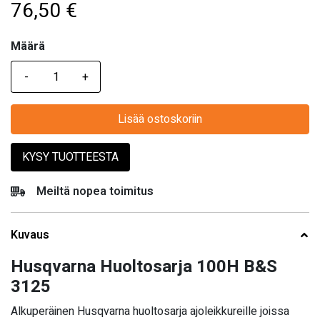
76,50
€
Määrä
Määrä
Lisää ostoskoriin
KYSY TUOTTEESTA
Meiltä nopea toimitus
Kuvaus
Husqvarna Huoltosarja 100H B&S
3125
Alkuperäinen Husqvarna huoltosarja ajoleikkureille joissa