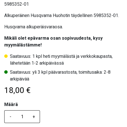
5985352-01
Alkuperäinen Husqvarna Huohotin täydellinen 5985352-01.
Husqvarna alkuperäisvaraosa.
Mikäli olet epävarma osan sopivuudesta, kysy
myymälästämme!
Saatavuus: 1 kpl heti myymälästä ja verkkokaupasta,
lähetetään 1-2 arkipäivässä
Saatavuus: yli 3 kpl päävarastosta, toimitusaika: 2-8
arkipäivää
18,00
€
Määrä
Määrä