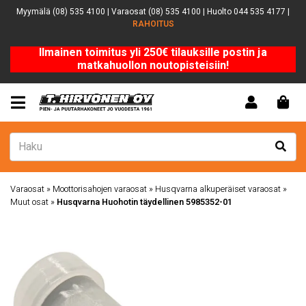
Myymälä (08) 535 4100 | Varaosat (08) 535 4100 | Huolto 044 535 4177 |
RAHOITUS
Ilmainen toimitus yli 250€ tilauksille postin ja
matkahuollon noutopisteisiin!
Varaosat
»
Moottorisahojen varaosat
»
Husqvarna alkuperäiset varaosat
»
Muut osat
»
Husqvarna Huohotin täydellinen 5985352-01