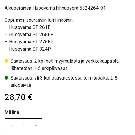
Alkuperäinen Husqvarna hihnapyörä 5324264-91.
Sopii mm. seuraaviin lumilinkoihin:
– Husqvarna ST 261E
– Husqvarna ST 268EP
– Husqvarna ST 276EP
– Husqvarna ST 324P
Saatavuus: 2 kpl heti myymälästä ja verkkokaupasta,
lähetetään 1-2 arkipäivässä
Saatavuus: yli 3 kpl päävarastosta, toimitusaika: 2-8
arkipäivää
28,70
€
Määrä
Määrä