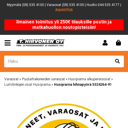
Myymälä (08) 535 4100 | Varaosat (08) 535 4100 | Huolto 044 535 4177 |
RAHOITUS
Ilmainen toimitus yli 250€ tilauksille postin ja
matkahuollon noutopisteisiin!
Varaosat
»
Puutarhakoneiden varaosat
»
Husqvarna alkuperäisosat
»
Lumilinkojen osat Husqvarna
»
Husqvarna hihnapyörä 5324264-91