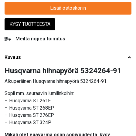
Lisää ostoskoriin
KYSY TUOTTEESTA
Meiltä nopea toimitus
Kuvaus
Husqvarna hihnapyörä 5324264-91
Alkuperäinen Husqvarna hihnapyörä 5324264-91.
Sopii mm. seuraaviin lumilinkoihin:
– Husqvarna ST 261E
– Husqvarna ST 268EP
– Husqvarna ST 276EP
– Husqvarna ST 324P
Mikäli olet epävarma osan sopivuudesta, kysy