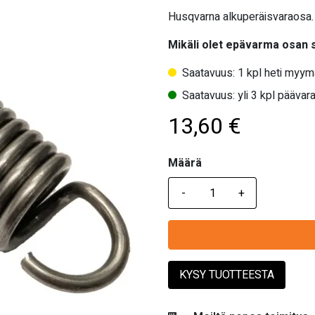
Husqvarna alkuperäisvaraosa.
Mikäli olet epävarma osan
Saatavuus: 1 kpl heti myym
Saatavuus: yli 3 kpl päävara
13,60
€
Määrä
Määrä
KYSY TUOTTEESTA