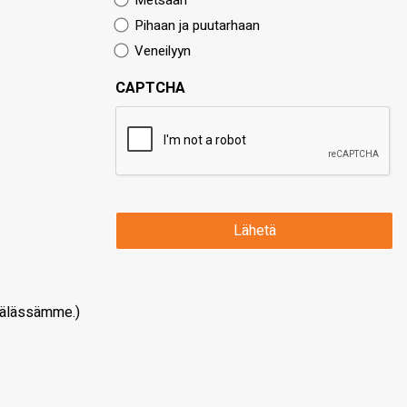
Metsään
Pihaan ja puutarhaan
Veneilyyn
CAPTCHA
älässämme.)