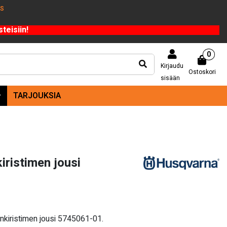
US
teisiin!
0
Kirjaudu
Ostoskori
sisään
TARJOUKSIA
ristimen jousi
nkiristimen jousi 5745061-01.