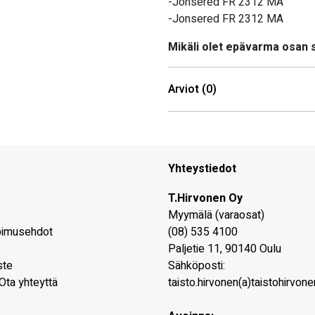
-Jonsered FR 2312 MA
-Jonsered FR 2312 MA
Mikäli olet epävarma osan
Arviot (0)
Yhteystiedot
T.Hirvonen Oy
Myymälä (varaosat)
pimusehdot
(08) 535 4100
Paljetie 11
,
90140
Oulu
ste
Sähköposti:
Ota yhteyttä
taisto.hirvonen(a)taistohirvonen