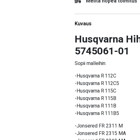
Meiltä nopea toimitus
Kuvaus
Husqvarna Hih
5745061-01
Sopii malleihin:
-Husqvarna R 112C
-Husqvarna R 112C5
-Husqvarna R 115C
-Husqvarna R 115B
-Husqvarna R 111B
-Husqvarna R 111B5
-Jonsered FR 2311 M
-Jonsered FR 2315 MA