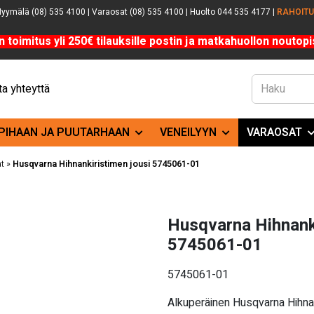
yymälä (08) 535 4100 | Varaosat (08) 535 4100 | Huolto 044 535 4177 |
RAHOIT
n toimitus yli 250€ tilauksille postin ja matkahuollon noutopis
a yhteyttä
PIHAAN JA PUUTARHAAN
VENEILYYN
VARAOSAT
t
»
Husqvarna Hihnankiristimen jousi 5745061-01
Husqvarna Hihnanki
5745061-01
5745061-01
Alkuperäinen Husqvarna Hihna