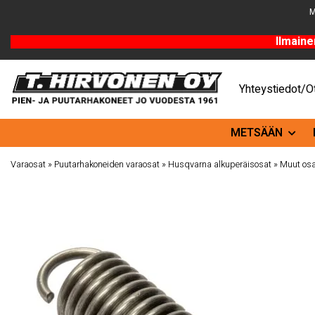
M
Ilmaine
Yhteystiedot/Ot
METSÄÄN
Varaosat
»
Puutarhakoneiden varaosat
»
Husqvarna alkuperäisosat
»
Muut osa