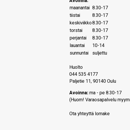
Avoinna:
maanantai
8.30-17
tiistai
8.30-17
keskiviikko
8.30-17
torstai
8.30-17
perjantai
8.30-17
lauantai
10-14
sunnuntai
suljettu
Huolto
044 535 4177
Paljetie 11, 90140 Oulu
Avoinna:
ma - pe 8.30-17
(Huom! Varaosapalvelu myym
Ota yhteyttä lomake