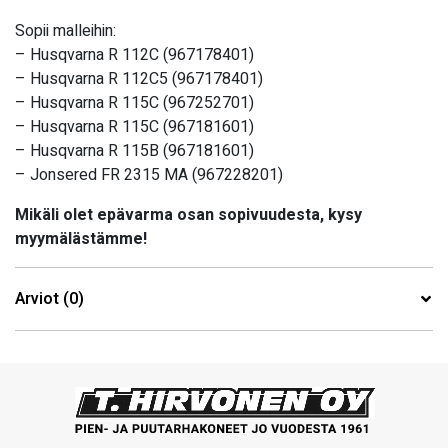
Sopii malleihin:
– Husqvarna R 112C (967178401)
– Husqvarna R 112C5 (967178401)
– Husqvarna R 115C (967252701)
– Husqvarna R 115C (967181601)
– Husqvarna R 115B (967181601)
– Jonsered FR 2315 MA (967228201)
Mikäli olet epävarma osan sopivuudesta, kysy
myymälästämme!
Arviot (0)