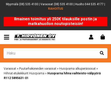
Myymälä (08) 535 4100 | Varaosat (08) 535 4100 | Huolto 044 535 4177 |
RAHOITUS
Ilmainen toimitus yli 250€ tilauksille postin ja
matkahuollon noutopisteisiin!
Varaosat
»
Puutarhakoneiden varaosat
»
Husqvarna alkuperäisosat
»
Hihnat etuleikkurit Husqvarna
»
Husqvarna hihna vaihteisto-välipyörä
R112 5895631-01