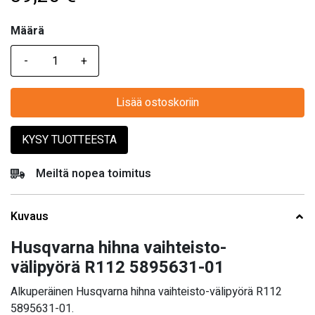
Määrä
Määrä
Lisää ostoskoriin
KYSY TUOTTEESTA
Meiltä nopea toimitus
Kuvaus
Husqvarna hihna vaihteisto-
välipyörä R112 5895631-01
Alkuperäinen Husqvarna hihna vaihteisto-välipyörä R112
5895631-01.