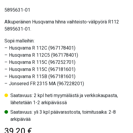
5895631-01
Alkuperäinen Husqvarna hihna vaihteisto-välipyörä R112
5895631-01.
Sopii malleihin:
– Husqvarna R 112C (967178401)
– Husqvarna R 112C5 (967178401)
– Husqvarna R 115C (967252701)
– Husqvarna R 115C (967181601)
– Husqvarna R 115B (967181601)
– Jonsered FR 2315 MA (967228201)
Saatavuus: 2 kpl heti myymälästä ja verkkokaupasta,
lähetetään 1-2 arkipäivässä
Saatavuus: yli 3 kpl päävarastosta, toimitusaika: 2-8
arkipäivää
39,20
€