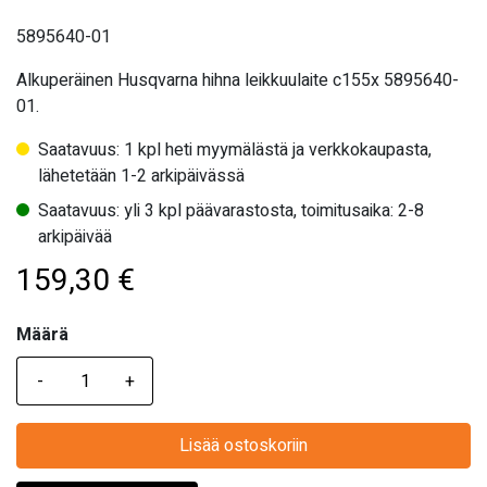
5895640-01
Alkuperäinen Husqvarna hihna leikkuulaite c155x 5895640-
01.
Saatavuus: 1 kpl heti myymälästä ja verkkokaupasta,
lähetetään 1-2 arkipäivässä
Saatavuus: yli 3 kpl päävarastosta, toimitusaika: 2-8
arkipäivää
159,30
€
Määrä
Määrä
Lisää ostoskoriin