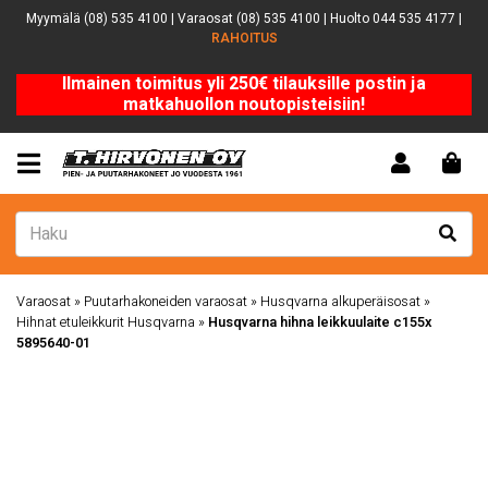
Myymälä (08) 535 4100 | Varaosat (08) 535 4100 | Huolto 044 535 4177 |
RAHOITUS
Ilmainen toimitus yli 250€ tilauksille postin ja
matkahuollon noutopisteisiin!
Varaosat
»
Puutarhakoneiden varaosat
»
Husqvarna alkuperäisosat
»
Hihnat etuleikkurit Husqvarna
»
Husqvarna hihna leikkuulaite c155x
5895640-01