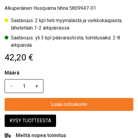
Alkuperäinen Husqvarna hihna 5809947-01.
Saatavuus: 2 kpl heti myymälästä ja verkkokaupasta,
lähetetään 1-2 arkipäivässä
Saatavuus: yli 3 kpl päävarastosta, toimitusaika: 2-8
arkipäivää
42,20
€
Määrä
Määrä
Lisää ostoskoriin
KYSY TUOTTEESTA
Meiltä nopea toimitus