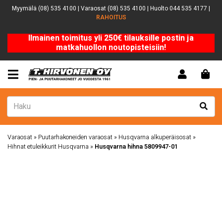
Myymälä (08) 535 4100 | Varaosat (08) 535 4100 | Huolto 044 535 4177 |
RAHOITUS
Ilmainen toimitus yli 250€ tilauksille postin ja
matkahuollon noutopisteisiin!
Varaosat
»
Puutarhakoneiden varaosat
»
Husqvarna alkuperäisosat
»
Hihnat etuleikkurit Husqvarna
»
Husqvarna hihna 5809947-01