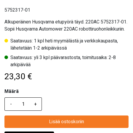
5752317-01
Alkuperäinen Husqvarna etupyörä täyd. 220AC 5752317-01.
Sopii Husqvarna Automower 220AC robottiruohonleikkuriin.
Saatavuus: 1 kpl heti myymälästä ja verkkokaupasta,
lähetetään 1-2 arkipäivässä
Saatavuus: yli 3 kpl päävarastosta, toimitusaika: 2-8
arkipäivää
23,30
€
Määrä
Määrä
Lisää ostoskoriin