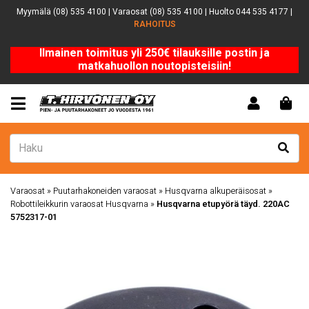
Myymälä (08) 535 4100 | Varaosat (08) 535 4100 | Huolto 044 535 4177 |
RAHOITUS
Ilmainen toimitus yli 250€ tilauksille postin ja
matkahuollon noutopisteisiin!
Varaosat
»
Puutarhakoneiden varaosat
»
Husqvarna alkuperäisosat
»
Robottileikkurin varaosat Husqvarna
»
Husqvarna etupyörä täyd. 220AC
5752317-01