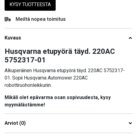
KYSY TUOTTEESTA
Meiltä nopea toimitus
Kuvaus
Husqvarna etupyörä täyd. 220AC
5752317-01
Alkuperäinen Husqvarna etupyörä täyd. 220AC 5752317-
01. Sopii Husqvarna Automower 220AC
robottiruohonleikkuriin.
Mikäli olet epävarma osan sopivuudesta, kysy
myymälästämme!
Arviot (0)