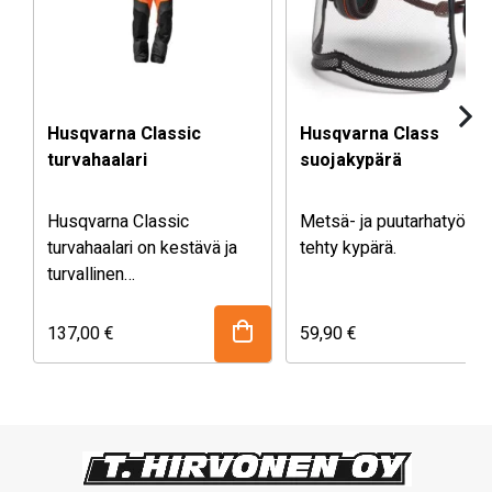
Husqvarna Classic
Husqvarna Classic
turvahaalari
suojakypärä
Husqvarna Classic
Metsä- ja puutarhatyöhö
turvahaalari on kestävä ja
tehty kypärä.
turvallinen
moottorisahahaalari, jossa
on tehokas viiltosuoja, hyvä
137,00
€
59,90
€
istuvuus henkselien
ansiosta sekä erinomainen
näkyvyys metsätöihin.
Suojausluokka 1 (20m/s).