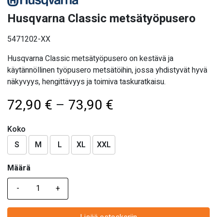
Husqvarna Classic metsätyöpusero
5471202-XX
Husqvarna Classic metsätyöpusero on kestävä ja
käytännöllinen työpusero metsätöihin, jossa yhdistyvät hyvä
näkyvyys, hengittävyys ja toimiva taskuratkaisu.
Hintaluokka:
72,90
€
–
73,90
€
72,90 €
Koko
-
S
M
L
XL
XXL
73,90 €
Määrä
Määrä