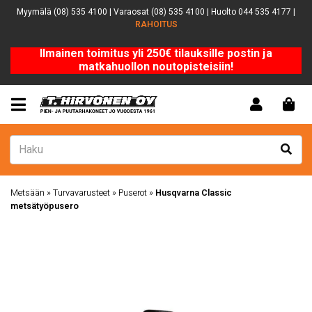
Myymälä (08) 535 4100 | Varaosat (08) 535 4100 | Huolto 044 535 4177 |
RAHOITUS
Ilmainen toimitus yli 250€ tilauksille postin ja
matkahuollon noutopisteisiin!
Metsään
»
Turvavarusteet
»
Puserot
»
Husqvarna Classic
metsätyöpusero