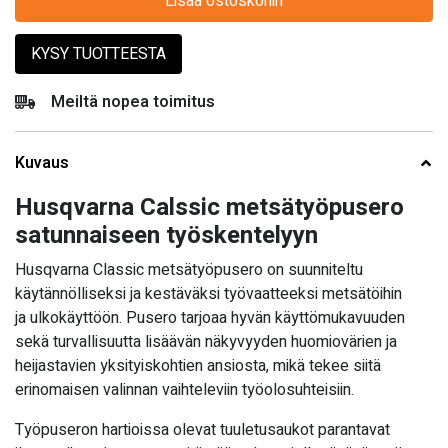
Lisää ostoskoriin
KYSY TUOTTEESTA
Meiltä nopea toimitus
Kuvaus
Husqvarna Calssic metsätyöpusero
satunnaiseen työskentelyyn
Husqvarna Classic metsätyöpusero on suunniteltu
käytännölliseksi ja kestäväksi työvaatteeksi metsätöihin
ja ulkokäyttöön. Pusero tarjoaa hyvän käyttömukavuuden
sekä turvallisuutta lisäävän näkyvyyden huomiovärien ja
heijastavien yksityiskohtien ansiosta, mikä tekee siitä
erinomaisen valinnan vaihteleviin työolosuhteisiin.
Työpuseron hartioissa olevat tuuletusaukot parantavat