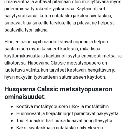
ilmanvaihtoa ja auttavat pitämään olon miellyttävänä myös
pidemmissä työskentelyjaksoissa. Käytännölliset
säilytysratkaisut, kuten rintatasku ja kaksi sivutaskua,
tarjoavat tilaa tärkeille tarvikkeille ja pitävät ne helposti
saatavilla työn aikana.
Hihojen painonapit mahdollistavat nopean ja helpon
säätämisen myös käsineet kädessä, mikä lisää
käyttömukavuutta ja käytännöllisyyttä erityisesti metsä- ja
ulkotöissä. Husqvarna Classic metsätyöpusero on
luotettava valinta, kun tarvitset kestävän, hengittävän ja
hyvin näkyvän työvaatteen satunnaiseen käyttöön.
Husqvarna Calssic metsätyöpuseron
ominaisuudet:
Kestävä metsätyöpusero ulko- ja metsätöihin
Huomiovärit ja heijastinlogot parantavat näkyvyyttä
Tuuletusaukot hartioissa lisäävät hengittävyyttä
Kaksi sivutaskua ja rintatasku säilytykseen