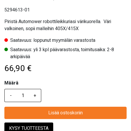
5294613-01
Piristä Automower robottileikkuriasi värikuorella. Väri
valkoinen, sopii malleihin 405X/415X
Saatavuus: loppunut myymälän varastosta
Saatavuus: yli 3 kpl päävarastosta, toimitusaika: 2-8
arkipäivää
66,90
€
Määrä
Määrä
Lisää ostoskoriin
KYSY TUOTTEESTA