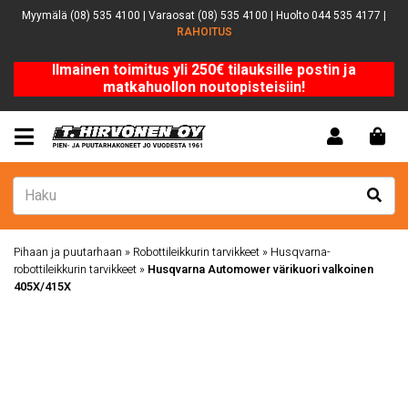
Myymälä (08) 535 4100 | Varaosat (08) 535 4100 | Huolto 044 535 4177 |
RAHOITUS
Ilmainen toimitus yli 250€ tilauksille postin ja
matkahuollon noutopisteisiin!
Pihaan ja puutarhaan
»
Robottileikkurin tarvikkeet
»
Husqvarna-
robottileikkurin tarvikkeet
»
Husqvarna Automower värikuori valkoinen
405X/415X