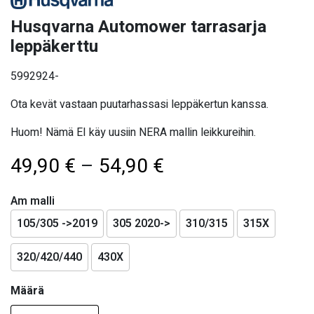
Husqvarna Automower tarrasarja
leppäkerttu
5992924-
Ota kevät vastaan puutarhassasi leppäkertun kanssa.
Huom! Nämä EI käy uusiin NERA mallin leikkureihin.
Hintaluokka:
49,90
€
–
54,90
€
49,90 €
Am malli
-
105/305 ->2019
305 2020->
310/315
315X
54,90 €
320/420/440
430X
Määrä
Määrä