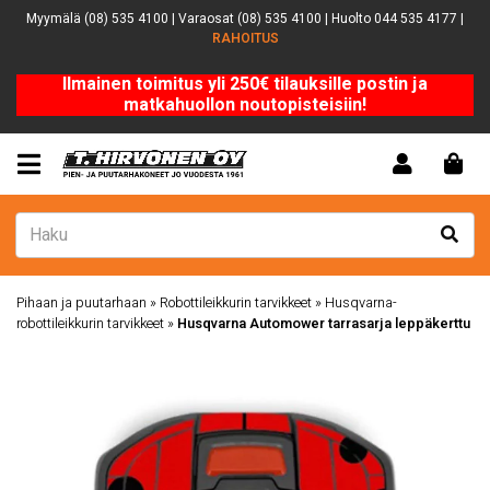
Myymälä (08) 535 4100 | Varaosat (08) 535 4100 | Huolto 044 535 4177 |
RAHOITUS
Ilmainen toimitus yli 250€ tilauksille postin ja
matkahuollon noutopisteisiin!
Pihaan ja puutarhaan
»
Robottileikkurin tarvikkeet
»
Husqvarna-
robottileikkurin tarvikkeet
»
Husqvarna Automower tarrasarja leppäkerttu