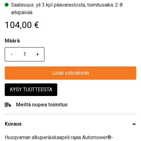
Saatavuus: yli 3 kpl päävarastosta, toimitusaika: 2-8
arkipäivää
104,00
€
Määrä
Määrä
Lisää ostoskoriin
KYSY TUOTTEESTA
Meiltä nopea toimitus
Kuvaus
Husqvarnan alkuperäiskaapeli rajaa Automower®-