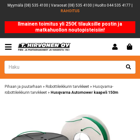
Myymälä (08) 535 4100 | Varaosat (08) 535 4100 | Huolto 044 535 4177 |
RAHOITUS
Ilmainen toimitus yli 250€ tilauksille postin ja
matkahuollon noutopisteisiin!
Pihaan ja puutarhaan
»
Robottileikkurin tarvikkeet
»
Husqvarna-
robottileikkurin tarvikkeet
»
Husqvarna Automower kaapeli 150m