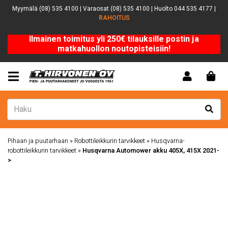
Myymälä (08) 535 4100 | Varaosat (08) 535 4100 | Huolto 044 535 4177 |
RAHOITUS
Ilmainen toimitus yli 250€ tilauksille postin ja
matkahuollon noutopisteisiin!
Pihaan ja puutarhaan
»
Robottileikkurin tarvikkeet
»
Husqvarna-
robottileikkurin tarvikkeet
»
Husqvarna Automower akku 405X, 415X 2021-
>