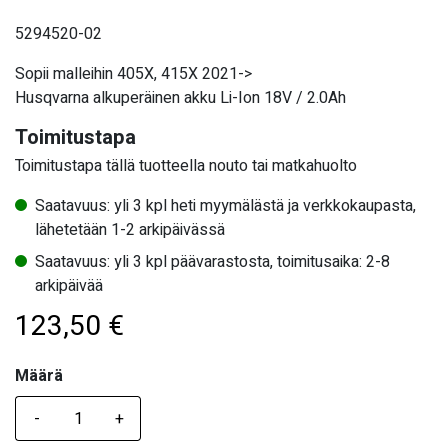
5294520-02
Sopii malleihin 405X, 415X 2021->
Husqvarna alkuperäinen akku
Li-Ion 18V / 2.0Ah
Toimitustapa
Toimitustapa tällä tuotteella nouto tai matkahuolto
Saatavuus: yli 3 kpl heti myymälästä ja verkkokaupasta,
lähetetään 1-2 arkipäivässä
Saatavuus: yli 3 kpl päävarastosta, toimitusaika: 2-8
arkipäivää
123,50
€
Määrä
Määrä