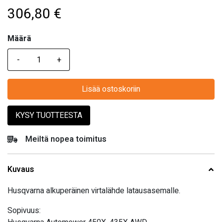
306,80
€
Määrä
Määrä
Lisää ostoskoriin
KYSY TUOTTEESTA
Meiltä nopea toimitus
Kuvaus
Husqvarna alkuperäinen virtalähde latausasemalle.
Sopivuus: