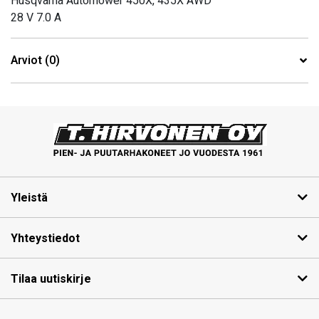
Husqvarna Automower 450X, 435X AWD
28 V 7.0 A
Arviot (0)
Yleistä
Yhteystiedot
Tilaa uutiskirje