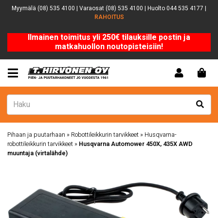
Myymälä (08) 535 4100 | Varaosat (08) 535 4100 | Huolto 044 535 4177 |
RAHOITUS
Ilmainen toimitus yli 250€ tilauksille postin ja
matkahuollon noutopisteisiin!
Pihaan ja puutarhaan
»
Robottileikkurin tarvikkeet
»
Husqvarna-
robottileikkurin tarvikkeet
»
Husqvarna Automower 450X, 435X AWD
muuntaja (virtalähde)