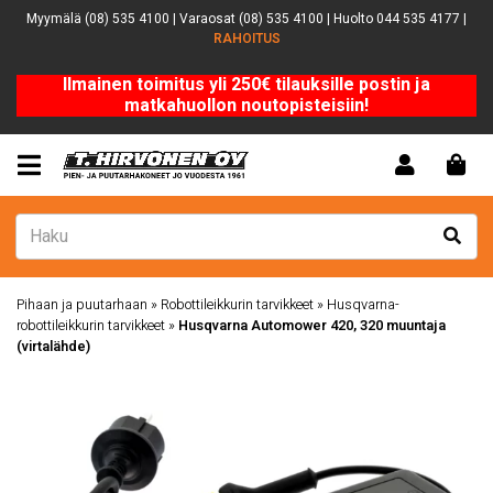
Myymälä (08) 535 4100 | Varaosat (08) 535 4100 | Huolto 044 535 4177 |
RAHOITUS
Ilmainen toimitus yli 250€ tilauksille postin ja
matkahuollon noutopisteisiin!
Pihaan ja puutarhaan
»
Robottileikkurin tarvikkeet
»
Husqvarna-
robottileikkurin tarvikkeet
»
Husqvarna Automower 420, 320 muuntaja
(virtalähde)