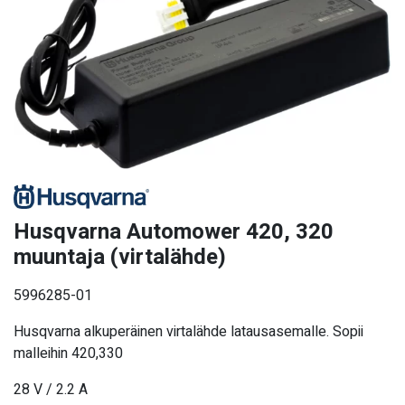
Husqvarna Automower 420, 320
muuntaja (virtalähde)
5996285-01
Husqvarna alkuperäinen virtalähde latausasemalle. Sopii
malleihin 420,330
28 V / 2.2 A