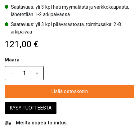
Saatavuus: yli 3 kpl heti myymälästä ja verkkokaupasta,
lähetetään 1-2 arkipäivässä
Saatavuus: yli 3 kpl päävarastosta, toimitusaika: 2-8
arkipäivää
121,00
€
Määrä
Määrä
Lisää ostoskoriin
KYSY TUOTTEESTA
Meiltä nopea toimitus