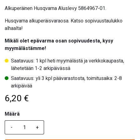
Alkuperäinen Husqvarna Aluslevy 5864967-01.
Husqvarna alkuperäisvaraosa. Katso sopivuustaulukko
alhaalta!
Mikäli olet epävarma osan sopivuudesta, kysy
myymälästämme!
Saatavuus: 1 kpl heti myymälästä ja verkkokaupasta,
lähetetään 1-2 arkipäivässä
Saatavuus: yli 3 kpl päävarastosta, toimitusaika: 2-8
arkipäivää
6,20
€
Määrä
Määrä