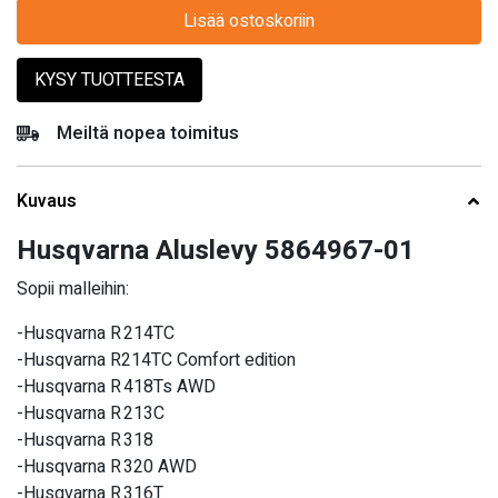
Lisää ostoskoriin
KYSY TUOTTEESTA
Meiltä nopea toimitus
Kuvaus
Husqvarna Aluslevy 5864967-01
Sopii malleihin:
-Husqvarna R 214TC
-Husqvarna R214TC Comfort edition
-Husqvarna R 418Ts AWD
-Husqvarna R 213C
-Husqvarna R 318
-Husqvarna R 320 AWD
-Husqvarna R 316T