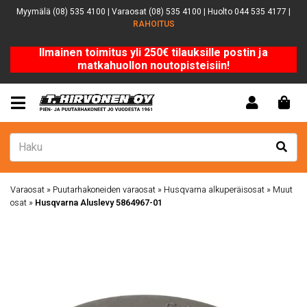
Myymälä (08) 535 4100 | Varaosat (08) 535 4100 | Huolto 044 535 4177 |
RAHOITUS
Ilmainen toimitus yli 250€ tilauksille postin ja
matkahuollon noutopisteisiin!
Varaosat
»
Puutarhakoneiden varaosat
»
Husqvarna alkuperäisosat
»
Muut
osat
»
Husqvarna Aluslevy 5864967-01