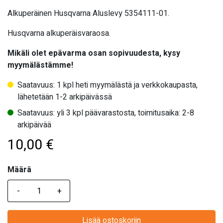
Alkuperäinen Husqvarna Aluslevy 5354111-01.
Husqvarna alkuperäisvaraosa.
Mikäli olet epävarma osan sopivuudesta, kysy
myymälästämme!
Saatavuus: 1 kpl heti myymälästä ja verkkokaupasta,
lähetetään 1-2 arkipäivässä
Saatavuus: yli 3 kpl päävarastosta, toimitusaika: 2-8
arkipäivää
10,00
€
Määrä
Määrä
Lisää ostoskoriin