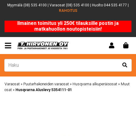
Myymälä (08) 535 4100 | Varaosat (08) 535 4100 | Huolto 044 535 4177 |
RAHOITUS
Ilmainen toimitus yli 250€ tilauksille postin ja
matkahuollon noutopisteisiin!
Varaosat
»
Puutarhakoneiden varaosat
»
Husqvarna alkuperäisosat
»
Muut
osat
»
Husqvarna Aluslevy 5354111-01