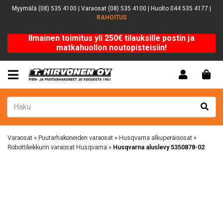
Myymälä (08) 535 4100 | Varaosat (08) 535 4100 | Huolto 044 535 4177 |
RAHOITUS
Ilmainen toimitus yli 250€ tilauksille postin ja
matkahuollon noutopisteisiin!
Varaosat
»
Puutarhakoneiden varaosat
»
Husqvarna alkuperäisosat
»
Robottileikkurin varaosat Husqvarna
»
Husqvarna aluslevy 5350878-02