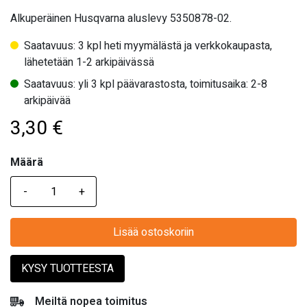
Alkuperäinen Husqvarna aluslevy 5350878-02.
Saatavuus: 3 kpl heti myymälästä ja verkkokaupasta,
lähetetään 1-2 arkipäivässä
Saatavuus: yli 3 kpl päävarastosta, toimitusaika: 2-8
arkipäivää
3,30
€
Määrä
Määrä
Lisää ostoskoriin
KYSY TUOTTEESTA
Meiltä nopea toimitus