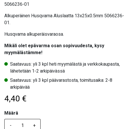
5066236-01
Alkuperäinen Husqvarna Aluslaatta 13x25x0.5mm 5066236-
01.
Husqvarna alkuperäisvaraosa.
Mikäli olet epävarma osan sopivuudesta, kysy
myymälästämme!
Saatavuus: yli 3 kpl heti myymälästä ja verkkokaupasta,
lähetetään 1-2 arkipäivässä
Saatavuus: yli 3 kpl päävarastosta, toimitusaika: 2-8
arkipäivää
4,40
€
Määrä
Määrä