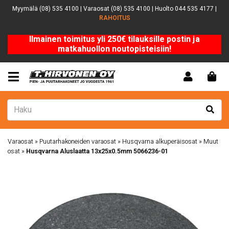
Myymälä (08) 535 4100 | Varaosat (08) 535 4100 | Huolto 044 535 4177 |
RAHOITUS
Ilmainen toimitus yli 250€ tilauksille postin ja
matkahuollon noutopisteisiin!
Varaosat
»
Puutarhakoneiden varaosat
»
Husqvarna alkuperäisosat
»
Muut
osat
»
Husqvarna Aluslaatta 13x25x0.5mm 5066236-01