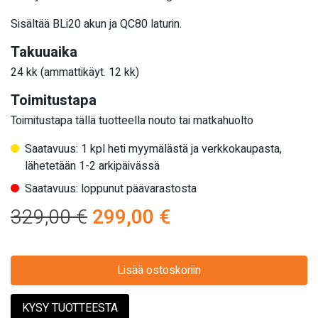
Sisältää BLi20 akun ja QC80 laturin.
Takuuaika
24 kk (ammattikäyt. 12 kk)
Toimitustapa
Toimitustapa tällä tuotteella nouto tai matkahuolto
Saatavuus: 1 kpl heti myymälästä ja verkkokaupasta,
lähetetään 1-2 arkipäivässä
Saatavuus: loppunut päävarastosta
Alkuperäinen
Nykyinen
329,00
€
299,00
€
hinta
hinta
oli:
Lisää ostoskoriin
on:
329,00 €.
299,00 €.
KYSY TUOTTEESTA