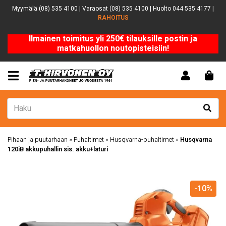
Myymälä (08) 535 4100 | Varaosat (08) 535 4100 | Huolto 044 535 4177 |
RAHOITUS
Ilmainen toimitus yli 250€ tilauksille postin ja
matkahuollon noutopisteisiin!
Pihaan ja puutarhaan
»
Puhaltimet
»
Husqvarna-puhaltimet
»
Husqvarna
120iB akkupuhallin sis. akku+laturi
-10%