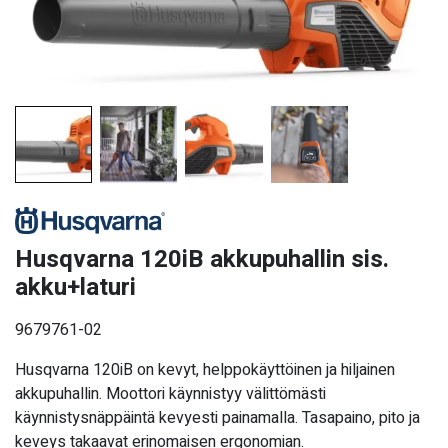
Husqvarna 120iB akkupuhallin sis.
akku+laturi
9679761-02
Husqvarna 120iB on kevyt, helppokäyttöinen ja hiljainen
akkupuhallin. Moottori käynnistyy välittömästi
käynnistysnäppäintä kevyesti painamalla. Tasapaino, pito ja
keveys takaavat erinomaisen ergonomian.