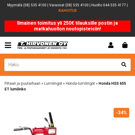
Myymälä (08) 535 4100 | Varaosat (08) 535 4100 | Huolto 044 535 4177 |
RAHOITUS
Ilmainen toimitus yli 250€ tilauksille postin ja
matkahuollon noutopisteisiin!
Pihaan ja puutarhaan
»
Lumilingot
»
Honda-lumilingot
»
Honda HSS 655
ET lumilinko
-34%