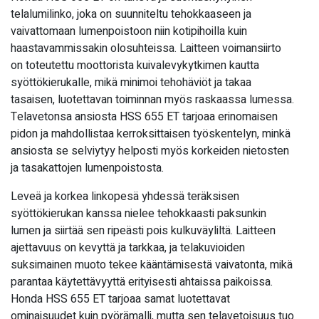
telalumilinko, joka on suunniteltu tehokkaaseen ja
vaivattomaan lumenpoistoon niin kotipihoilla kuin
haastavammissakin olosuhteissa. Laitteen voimansiirto
on toteutettu moottorista kuivalevykytkimen kautta
syöttökierukalle, mikä minimoi tehohäviöt ja takaa
tasaisen, luotettavan toiminnan myös raskaassa lumessa.
Telavetonsa ansiosta HSS 655 ET tarjoaa erinomaisen
pidon ja mahdollistaa kerroksittaisen työskentelyn, minkä
ansiosta se selviytyy helposti myös korkeiden nietosten
ja tasakattojen lumenpoistosta.
Leveä ja korkea linkopesä yhdessä teräksisen
syöttökierukan kanssa nielee tehokkaasti paksunkin
lumen ja siirtää sen ripeästi pois kulkuväyliltä. Laitteen
ajettavuus on kevyttä ja tarkkaa, ja telakuvioiden
suksimainen muoto tekee kääntämisestä vaivatonta, mikä
parantaa käytettävyyttä erityisesti ahtaissa paikoissa.
Honda HSS 655 ET tarjoaa samat luotettavat
ominaisuudet kuin pyörämalli, mutta sen telavetoisuus tuo