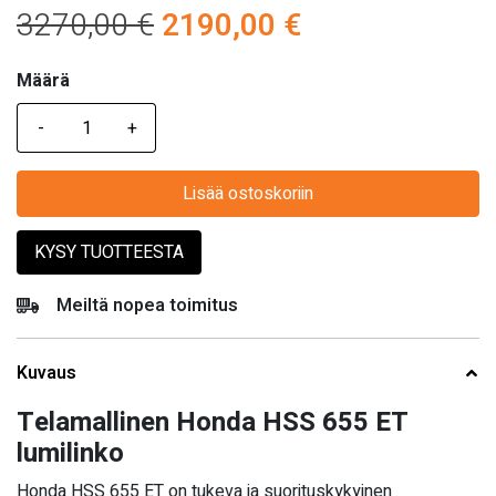
Alkuperäinen
Nykyinen
3270,00
€
2190,00
€
hinta
hinta
Määrä
Määrä
oli:
on:
3270,00 €.
2190,00 €.
Lisää ostoskoriin
KYSY TUOTTEESTA
Meiltä nopea toimitus
Kuvaus
Telamallinen Honda HSS 655 ET
lumilinko
Honda HSS 655 ET on tukeva ja suorituskykyinen