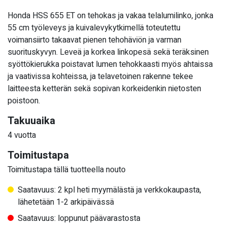
Honda HSS 655 ET on tehokas ja vakaa telalumilinko, jonka
55 cm työleveys ja kuivalevykytkimellä toteutettu
voimansiirto takaavat pienen tehohäviön ja varman
suorituskyvyn. Leveä ja korkea linkopesä sekä teräksinen
syöttökierukka poistavat lumen tehokkaasti myös ahtaissa
ja vaativissa kohteissa, ja telavetoinen rakenne tekee
laitteesta ketterän sekä sopivan korkeidenkin nietosten
poistoon.
Takuuaika
4 vuotta
Toimitustapa
Toimitustapa tällä tuotteella nouto
Saatavuus: 2 kpl heti myymälästä ja verkkokaupasta,
lähetetään 1-2 arkipäivässä
Saatavuus: loppunut päävarastosta