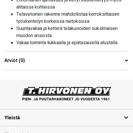
Erinomainen ajettavuus ja kevyt käsiteltävyys myös
ahtaissa kohteissa
Telavetoinen rakenne mahdollistaa kerroksittaisen
työskentelyn korkeissa nietoksissa
Suuntavakaa ja ketterä telakuvioiden suksimaisen
muodon ansiosta
Vakaa toiminta liukkaalla ja epätasaisella alustalla
Arviot (0)
Yleistä