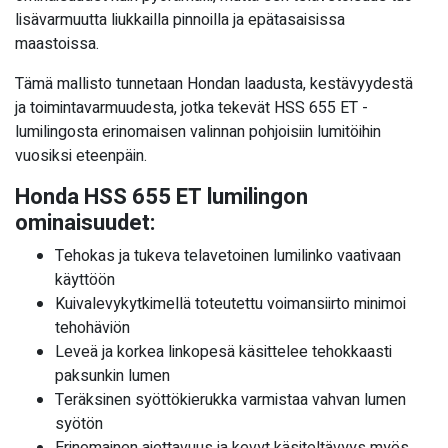
lisävarmuutta liukkailla pinnoilla ja epätasaisissa
maastoissa.
Tämä mallisto tunnetaan Hondan laadusta, kestävyydestä
ja toimintavarmuudesta, jotka tekevät HSS 655 ET -
lumilingosta erinomaisen valinnan pohjoisiin lumitöihin
vuosiksi eteenpäin.
Honda HSS 655 ET lumilingon
ominaisuudet:
Tehokas ja tukeva telavetoinen lumilinko vaativaan
käyttöön
Kuivalevykytkimellä toteutettu voimansiirto minimoi
tehohäviön
Leveä ja korkea linkopesä käsittelee tehokkaasti
paksunkin lumen
Teräksinen syöttökierukka varmistaa vahvan lumen
syötön