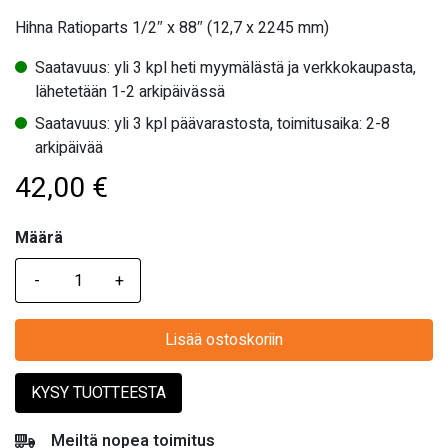
Hihna Ratioparts 1/2″ x 88″ (12,7 x 2245 mm)
Saatavuus: yli 3 kpl heti myymälästä ja verkkokaupasta,
lähetetään 1-2 arkipäivässä
Saatavuus: yli 3 kpl päävarastosta, toimitusaika: 2-8
arkipäivää
42,00
€
Määrä
Määrä
Lisää ostoskoriin
KYSY TUOTTEESTA
Meiltä nopea toimitus