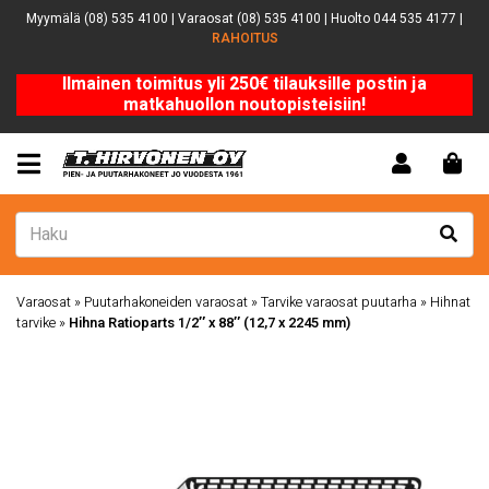
Myymälä (08) 535 4100 | Varaosat (08) 535 4100 | Huolto 044 535 4177 |
RAHOITUS
Ilmainen toimitus yli 250€ tilauksille postin ja
matkahuollon noutopisteisiin!
Varaosat
»
Puutarhakoneiden varaosat
»
Tarvike varaosat puutarha
»
Hihnat
tarvike
»
Hihna Ratioparts 1/2″ x 88″ (12,7 x 2245 mm)