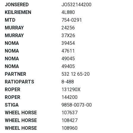
JONSERED
JO532144200
KEILRIEMEN
4L880
MTD
754-0291
MURRAY
24256
MURRAY
37X26
NOMA
39454
NOMA
47611
NOMA
49045
NOMA
49405
PARTNER
532 12 65-20
RATIOPARTS
8-488
ROPER
131290X
ROPER
144200
STIGA
9858-0073-00
WHEEL HORSE
107637
WHEEL HORSE
108427
WHEEL HORSE
108960