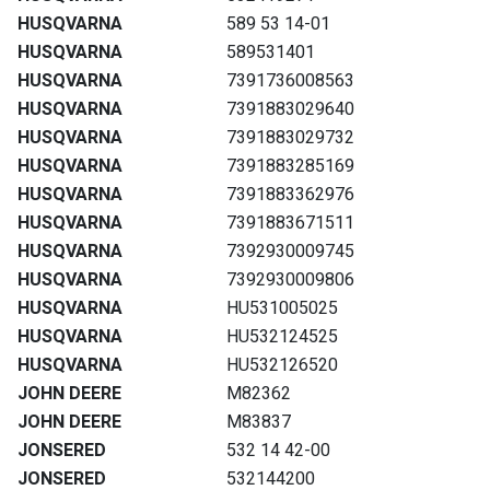
HUSQVARNA
589 53 14-01
HUSQVARNA
589531401
HUSQVARNA
7391736008563
HUSQVARNA
7391883029640
HUSQVARNA
7391883029732
HUSQVARNA
7391883285169
HUSQVARNA
7391883362976
HUSQVARNA
7391883671511
HUSQVARNA
7392930009745
HUSQVARNA
7392930009806
HUSQVARNA
HU531005025
HUSQVARNA
HU532124525
HUSQVARNA
HU532126520
JOHN DEERE
M82362
JOHN DEERE
M83837
JONSERED
532 14 42-00
JONSERED
532144200