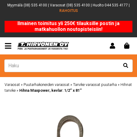
Myymälä (08) 535 4100 | Varaosat (08) 535 4100 | Huolto 044 535 4177 |
RAHOITUS
Ilmainen toimitus yli 250€ tilauksille postin ja
matkahuollon noutopisteisiin!
Varaosat
»
Puutarhakoneiden varaosat
»
Tarvike varaosat puutarha
»
Hihnat
tarvike
»
Hihna Maxpower, kevlar: 1/2″ x 81″