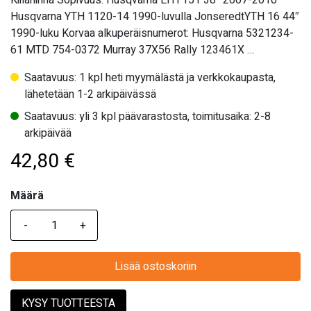
Kiilahihna Sopivuus: Husqvarna LTH 151 38″ 2007-2010
Husqvarna YTH 1120-14 1990-luvulla JonseredtYTH 16 44″
1990-luku Korvaa alkuperäisnumerot: Husqvarna 5321234-
61 MTD 754-0372 Murray 37X56 Rally 123461X …
Saatavuus: 1 kpl heti myymälästä ja verkkokaupasta,
lähetetään 1-2 arkipäivässä
Saatavuus: yli 3 kpl päävarastosta, toimitusaika: 2-8
arkipäivää
42,80
€
Määrä
Määrä
Lisää ostoskoriin
KYSY TUOTTEESTA