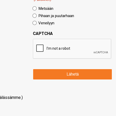
Metsään
Pihaan ja puutarhaan
Veneilyyn
CAPTCHA
älässämme.)