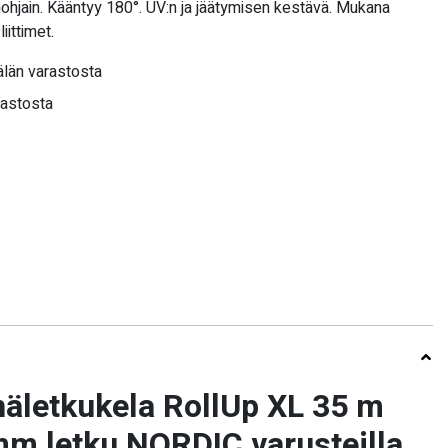
nohjain. Kääntyy 180°. UV:n ja jäätymisen kestävä. Mukana
iittimet.
län varastosta
rastosta
letkukela RollUp XL 35 m
mm letku NORDIC varusteilla