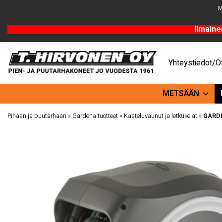
M
Ilmaine
Yhteystiedot/Ot
METSÄÄN
Pihaan ja puutarhaan
»
Gardena tuotteet
»
Kasteluvaunut ja letkukelat
»
GARDEN