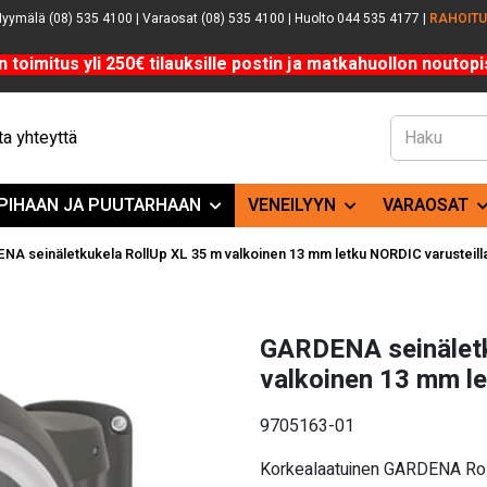
yymälä (08) 535 4100 | Varaosat (08) 535 4100 | Huolto 044 535 4177 |
RAHOIT
n toimitus yli 250€ tilauksille postin ja matkahuollon noutopis
a yhteyttä
PIHAAN JA PUUTARHAAN
VENEILYYN
VARAOSAT
A seinäletkukela RollUp XL 35 m valkoinen 13 mm letku NORDIC varusteill
GARDENA seinäletk
valkoinen 13 mm le
9705163-01
Korkealaatuinen GARDENA RollU