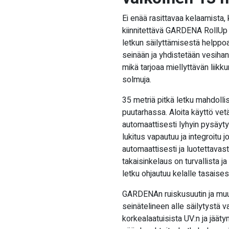
Ei enää rasittavaa kelaamista, 
kiinnitettävä GARDENA RollUp 
letkun säilyttämisestä helppoa
seinään ja yhdistetään vesihan
mikä tarjoaa miellyttävän liikk
solmuja.
35 metriä pitkä letku mahdoll
puutarhassa. Aloita käyttö vet
automaattisesti lyhyin pysäyty
lukitus vapautuu ja integroitu 
automaattisesti ja luotettavast
takaisinkelaus on turvallista ja
letku ohjautuu kelalle tasaises
GARDENAn ruiskusuutin ja muut 
seinätelineen alle säilytystä 
korkealaatuisista UV:n ja jääty