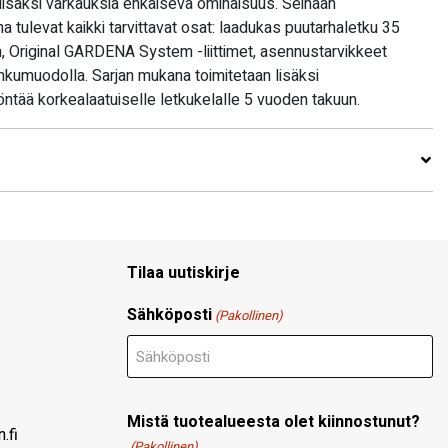
lisäksi varkauksia ehkäisevä ominaisuus. Seinään
a tulevat kaikki tarvittavat osat: laadukas puutarhaletku 35
5 m, Original GARDENA System -liittimet, asennustarvikkeet
hkumuodolla. Sarjan mukana toimitetaan lisäksi
tää korkealaatuiselle letkukelalle 5 vuoden takuun.
Tilaa uutiskirje
Sähköposti
(Pakollinen)
Mistä tuotealueesta olet kiinnostunut?
.fi
(Pakollinen)