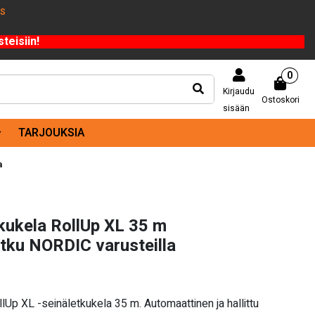
US
teisiin!
0
Kirjaudu
Ostoskori
sisään
TARJOUKSIA
a
ukela RollUp XL 35 m
tku NORDIC varusteilla
p XL -seinäletkukela 35 m. Automaattinen ja hallittu