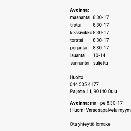
Avoinna:
maanantai
8.30-17
tiistai
8.30-17
keskiviikko
8.30-17
torstai
8.30-17
perjantai
8.30-17
lauantai
10-14
sunnuntai
suljettu
Huolto
044 535 4177
Paljetie 11, 90140 Oulu
Avoinna:
ma - pe 8.30-17
(Huom! Varaosapalvelu myym
Ota yhteyttä lomake