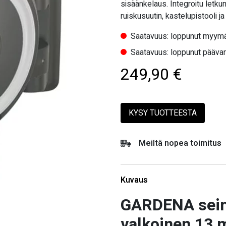
sisäänkelaus. Integroitu letku
ruiskusuutin, kastelupistooli ja l
Saatavuus: loppunut myymä
Saatavuus: loppunut pääva
249,90
€
KYSY TUOTTEESTA
Meiltä nopea toimitus
Kuvaus
GARDENA seinä
valkoinen 13 