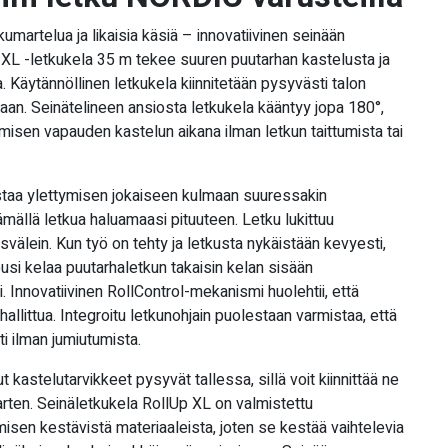
kumartelua ja likaisia käsiä – innovatiivinen seinään
XL -letkukela 35 m tekee suuren puutarhan kastelusta ja
. Käytännöllinen letkukela kiinnitetään pysyvästi talon
aan. Seinätelineen ansiosta letkukela kääntyy jopa 180°,
umisen vapauden kastelun aikana ilman letkun taittumista tai
istaa ylettymisen jokaiseen kulmaan suuressakin
ämällä letkua haluamaasi pituuteen. Letku lukittuu
svälein. Kun työ on tehty ja letkusta nykäistään kevyesti,
jousi kelaa puutarhaletkun takaisin kelan sisään
i. Innovatiivinen RollControl-mekanismi huolehtii, että
 hallittua. Integroitu letkunohjain puolestaan varmistaa, että
ti ilman jumiutumista.
kastelutarvikkeet pysyvät tallessa, sillä voit kiinnittää ne
varten. Seinäletkukela RollUp XL on valmistettu
misen kestävistä materiaaleista, joten se kestää vaihtelevia