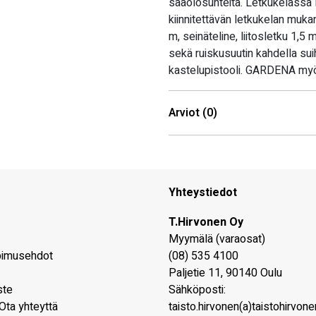
sääolosuhteita. Letkukelassa 
kiinnitettävän letkukelan mukan
m, seinäteline, liitosletku 1,
sekä ruiskusuutin kahdella sui
kastelupistooli. GARDENA myön
Arviot (0)
Yhteystiedot
T.Hirvonen Oy
Myymälä (varaosat)
pimusehdot
(08) 535 4100
Paljetie 11
,
90140
Oulu
ste
Sähköposti:
Ota yhteyttä
taisto.hirvonen(a)taistohirvonen