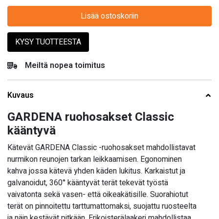
Lisää ostoskoriin
KYSY TUOTTEESTA
Meiltä nopea toimitus
Kuvaus
GARDENA ruohosakset Classic
kääntyvä
Kätevät GARDENA Classic -ruohosakset mahdollistavat
nurmikon reunojen tarkan leikkaamisen. Egonominen
kahva jossa kätevä yhden käden lukitus. Karkaistut ja
galvanoidut, 360° kääntyvät terät tekevät työstä
vaivatonta sekä vasen- että oikeakätisille. Suorahiotut
terät on pinnoitettu tarttumattomaksi, suojattu ruosteelta
ja näin kestävät pitkään. Erikoisterälaakeri mahdollistaa