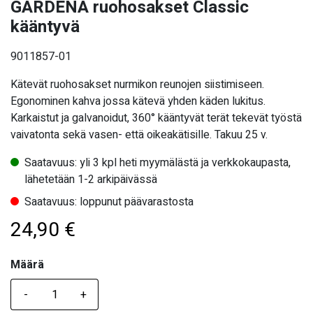
GARDENA ruohosakset Classic
kääntyvä
9011857-01
Kätevät ruohosakset nurmikon reunojen siistimiseen.
Egonominen kahva jossa kätevä yhden käden lukitus.
Karkaistut ja galvanoidut, 360° kääntyvät terät tekevät työstä
vaivatonta sekä vasen- että oikeakätisille. Takuu 25 v.
Saatavuus: yli 3 kpl heti myymälästä ja verkkokaupasta,
lähetetään 1-2 arkipäivässä
Saatavuus: loppunut päävarastosta
24,90
€
Määrä
Määrä