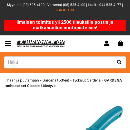
Myymälä (08) 535 4100 | Varaosat (08) 535 4100 | Huolto 044 535 4177 |
RAHOITUS
Ilmainen toimitus yli 250€ tilauksille postin ja
matkahuollon noutopisteisiin!
Pihaan ja puutarhaan
»
Gardena tuotteet
»
Työkalut Gardena
»
GARDENA
ruohosakset Classic kääntyvä