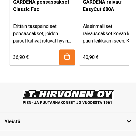
GARDENA pensassakset
GARDENA raivaussaks
Classic Fsc
EasyCut 680A
Erittäin tasapainoiset
Alasinmalliset
pensassakset, joiden
raivaussakset kovan kuiv
puiset kahvat istuvat hyvin
puun leikkaamiseen. Kev
käteen. Terävät aaltomaiset
paino. Erinomainen
terät leikkaavat tarkasti ja
vipumekanismi säästää
36,90
€
40,90
€
tehokkaasti. Pehmeät
voimaa. Iskunvaimentimet
iskunvaimentimet. 20°:n
Tarkkuushiotut,
työskentelykulma lisää
tarttumattomaksi
turvallisuutta.
pinnoitetut terät. Oksa 40
mm. Alumiinivarret.
Yleistä