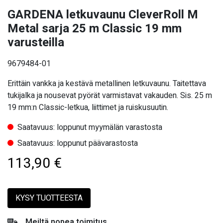
GARDENA letkuvaunu CleverRoll M
Metal sarja 25 m Classic 19 mm
varusteilla
9679484-01
Erittäin vankka ja kestävä metallinen letkuvaunu. Taitettava
tukijalka ja nousevat pyörät varmistavat vakauden. Sis. 25 m
19 mm:n Classic-letkua, liittimet ja ruiskusuutin.
Saatavuus: loppunut myymälän varastosta
Saatavuus: loppunut päävarastosta
113,90
€
KYSY TUOTTEESTA
Meiltä nopea toimitus