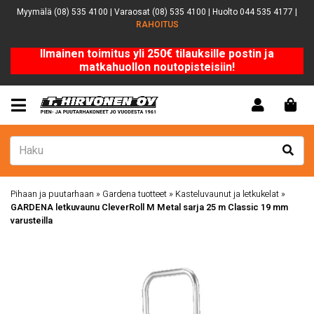
Myymälä (08) 535 4100 | Varaosat (08) 535 4100 | Huolto 044 535 4177 |
RAHOITUS
Ilmainen toimitus yli 250€ tilauksille postin ja
matkahuollon noutopisteisiin!
Pihaan ja puutarhaan
»
Gardena tuotteet
»
Kasteluvaunut ja letkukelat
»
GARDENA letkuvaunu CleverRoll M Metal sarja 25 m Classic 19 mm
varusteilla