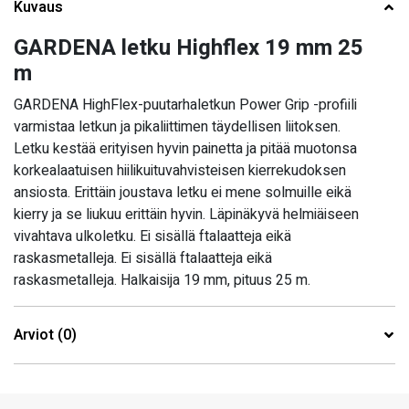
Kuvaus
GARDENA letku Highflex 19 mm 25
m
GARDENA HighFlex-puutarhaletkun Power Grip -profiili
varmistaa letkun ja pikaliittimen täydellisen liitoksen.
Letku kestää erityisen hyvin painetta ja pitää muotonsa
korkealaatuisen hiilikuituvahvisteisen kierrekudoksen
ansiosta. Erittäin joustava letku ei mene solmuille eikä
kierry ja se liukuu erittäin hyvin. Läpinäkyvä helmiäiseen
vivahtava ulkoletku. Ei sisällä ftalaatteja eikä
raskasmetalleja. Ei sisällä ftalaatteja eikä
raskasmetalleja. Halkaisija 19 mm, pituus 25 m.
Arviot (0)