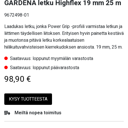
GARDENA letku Highflex 19 mm 25 m
9672498-01
Laadukas letku, jonka Power Grip -profiili varmistaa letkun ja
liittimen täydellisen liitoksen. Erityisen hyvin painetta kestävä
ja muotonsa pitävä letku korkealaatuisen
hiilikuituvahvisteisen kierrekudoksen ansiosta. 19 mm, 25 m.
Saatavuus: loppunut myymälän varastosta
Saatavuus: loppunut päävarastosta
98,90
€
KYSY TUOTTEESTA
Meiltä nopea toimitus