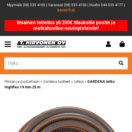
Myymälä (08) 535 4100 | Varaosat (08) 535 4100 | Huolto 044 535 4177 |
RAHOITUS
Ilmainen toimitus yli 250€ tilauksille postin ja
matkahuollon noutopisteisiin!
Pihaan ja puutarhaan
»
Gardena tuotteet
»
Letkut
»
GARDENA letku
Highflex 19 mm 25 m