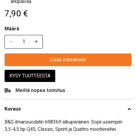
arkipäivää
7,90
€
Määrä
Määrä
Lisää ostoskoriin
KYSY TUOTTEESTA
Meiltä nopea toimitus
Kuvaus
B&S ilmansuodatin 698369 alkuperäinen. Sopii useimpiin
3,5-4,5 hp Q45, Classic, Sprint ja Quattro moottereihin.