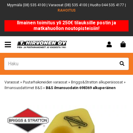
Myymälä (08) 535 4100 | Varaosat (08) 535 4100 | Huolto 044 535 4177 |
RAHOITUS
Ilmainen toimitus yli 250€ tilauksille postin ja
matkahuollon noutopisteisiin!
Varaosat
»
Puutarhakoneiden varaosat
»
Briggs&Stratton alkuperäisosat
»
Ilmansuodattimet B&S
»
B&S ilmansuodatin 698369 alkuperäinen