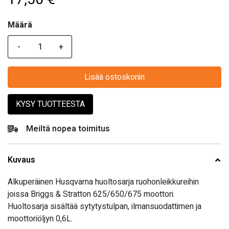
Määrä
Määrä
Lisää ostoskoriin
KYSY TUOTTEESTA
Meiltä nopea toimitus
Kuvaus
Alkuperäinen Husqvarna huoltosarja ruohonleikkureihin
joissa Briggs & Stratton 625/650/675 moottori.
Huoltosarja sisältää
sytytystulpan, ilmansuodattimen ja
moottoriöljyn 0,6L.