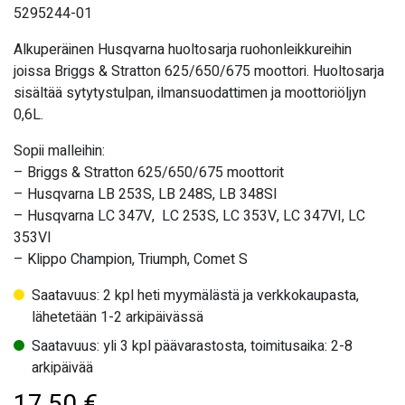
5295244-01
Alkuperäinen Husqvarna huoltosarja ruohonleikkureihin
joissa Briggs & Stratton 625/650/675 moottori. Huoltosarja
sisältää
sytytystulpan, ilmansuodattimen ja moottoriöljyn
0,6L.
Sopii malleihin:
– Briggs & Stratton 625/650/675 moottorit
– Husqvarna LB 253S, LB 248S, LB 348SI
– Husqvarna LC 347V, LC 253S, LC 353V, LC 347VI, LC
353VI
– Klippo Champion, Triumph, Comet S
Saatavuus: 2 kpl heti myymälästä ja verkkokaupasta,
lähetetään 1-2 arkipäivässä
Saatavuus: yli 3 kpl päävarastosta, toimitusaika: 2-8
arkipäivää
17,50
€