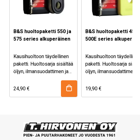
B&S huoltopaketti 550 ja
B&S huoltopaketti 450 
575 series alkuperäinen
500E series alkuperäi
Kausihuoltoon täydellinen
Kausihuoltoon täydelline
paketti. Huoltosarja sisältää
paketti. Huoltosarja sisäl
öljyn, ilmansuodattimen ja
öljyn, ilmansuodattimen j
sytytystulpan. Sopii mm.
sytytystulpan. Sopii mm.
seuraaviin B&S
seuraaviin B&S
24,90
€
19,90
€
moottoreihin: 550E series,
moottoreihin: 450E series
575EX series, 550EX
550E series
series eco-plus