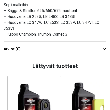
Sopii malleihin:
– Briggs & Stratton 625/650/675 moottorit
– Husqvarna LB 253S, LB 248S, LB 348SI
– Husqvarna LC 347V, LC 253S, LC 353V, LC 347VI, LC
353VI
– Klippo Champion, Triumph, Comet S
Arviot (0)
Liittyvät tuotteet