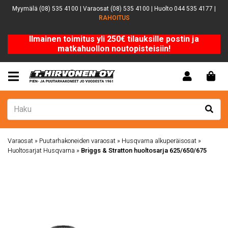
Myymälä (08) 535 4100 | Varaosat (08) 535 4100 | Huolto 044 535 4177 |
RAHOITUS
Ilmainen toimitus yli 250€ tilauksille postin ja
matkahuollon noutopisteisiin!
Varaosat
»
Puutarhakoneiden varaosat
»
Husqvarna alkuperäisosat
»
Huoltosarjat Husqvarna
»
Briggs & Stratton huoltosarja 625/650/675