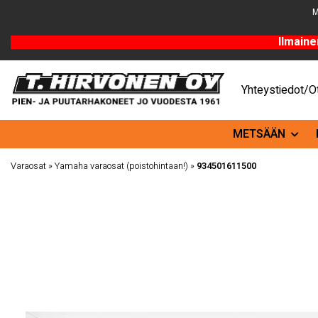
M
Ilmaine
Yhteystiedot/Ot
METSÄÄN
Varaosat
»
Yamaha varaosat (poistohintaan!)
»
934501611500