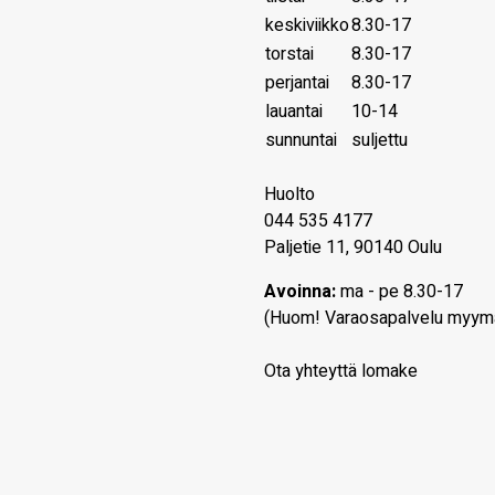
keskiviikko
8.30-17
torstai
8.30-17
perjantai
8.30-17
lauantai
10-14
sunnuntai
suljettu
Huolto
044 535 4177
Paljetie 11, 90140 Oulu
Avoinna:
ma - pe 8.30-17
(Huom! Varaosapalvelu myym
Ota yhteyttä lomake