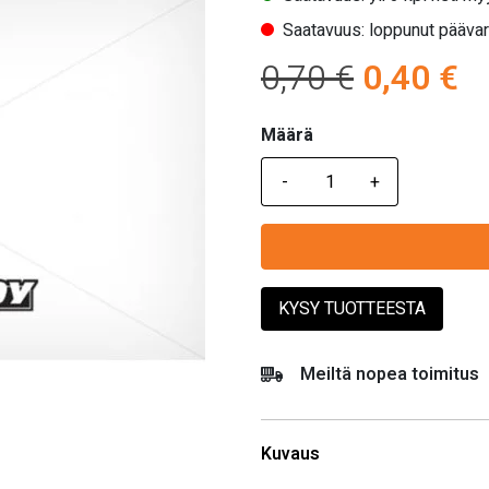
Saatavuus: loppunut pääva
Alkuper
N
0,70
€
0,40
€
hinta
hi
Määrä
Määrä
oli:
on
0,70 €.
0,
KYSY TUOTTEESTA
Meiltä nopea toimitus
Kuvaus