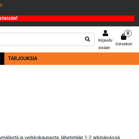
US
teisiin!
0
Kirjaudu
Ostoskori
sisään
TARJOUKSIA
yymälästä ja verkkokaupasta, lähetetään 1-2 arkipäivässä