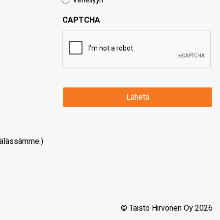
Veneilyyn
CAPTCHA
älässämme.)
© Taisto Hirvonen Oy 2026