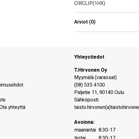
CIRCLIP(1HX)
Arviot (0)
Yhteystiedot
T.Hirvonen Oy
Myymälä (varaosat)
pimusehdot
(08) 535 4100
Paljetie 11
,
90140
Oulu
ste
Sähköposti:
Ota yhteyttä
taisto.hirvonen(a)taistohirvonen
Avoinna:
maanantai
8.30-17
tiistai
8.30-17