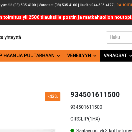
yymälä (08) 535 4100 | Varaosat (08) 535 4100 | Huolto 044 535 4177 |
RAHOIT
n toimitus yli 250€ tilauksille postin ja matkahuollon noutopis
a yhteyttä
PIHAAN JA PUUTARHAAN
VENEILYYN
VARAOSAT
934501611500
-43%
934501611500
CIRCLIP(1HX)
Saatavuus: yli 3 kpl heti m